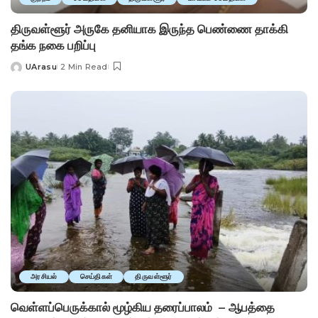
திருவள்ளூர் அருகே தனியாக இருந்த பெண்ணை தாக்கி
தங்க நகை பறிப்பு
UArasu
2 Min Read
Posted
by
அரசியல்
செய்திகள்
திருவள்ளூர்
வெள்ளப்பெருக்கால் மூழ்கிய தரைப்பாலம் – ஆபத்தை