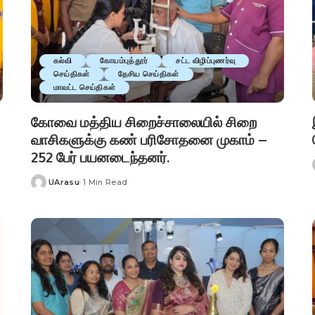
கல்வி
கோயம்புத்தூர்
சட்ட விழிப்புணர்வு
செய்திகள்
தேசிய செய்திகள்
மாவட்ட செய்திகள்
கோவை மத்திய சிறைச்சாலையில் சிறை
வாசிகளுக்கு கண் பரிசோதனை முகாம் –
252 பேர் பயனடைந்தனர்.
UArasu
1 Min Read
Posted
by