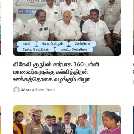
கல்வி
கோயம்புத்தூர்
செய்திகள்
தேசிய செய்திகள்
மாவட்ட செய்திகள்
விகேவி குருப்ஸ் சார்பாக 360 பள்ளி
மாணவர்களுக்கு கல்வித்திறன்
ஊக்கத்தொகை வழங்கும் விழா
UArasu
3 Min Read
Posted
by