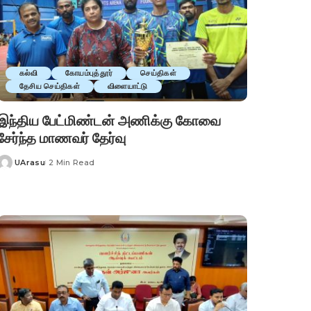
கல்வி
கோயம்புத்தூர்
செய்திகள்
தேசிய செய்திகள்
விளையாட்டு
இந்திய பேட்மிண்டன் அணிக்கு கோவை
சேர்ந்த மாணவர் தேர்வு
UArasu
2 Min Read
Posted
by