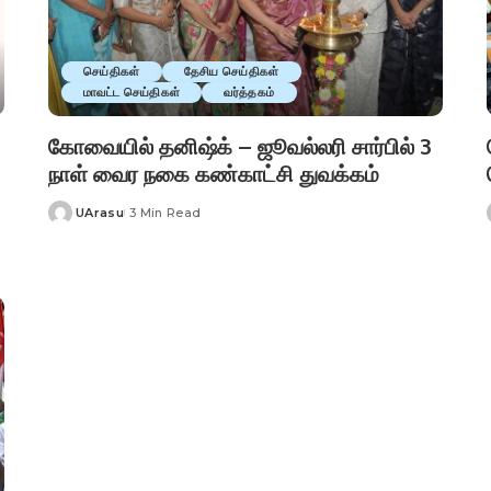
செய்திகள்
தேசிய செய்திகள்
மாவட்ட செய்திகள்
வர்த்தகம்
கோவையில் தனிஷ்க் – ஜூவல்லரி சார்பில் 3
நாள் வைர நகை கண்காட்சி துவக்கம்
UArasu
3 Min Read
Posted
by