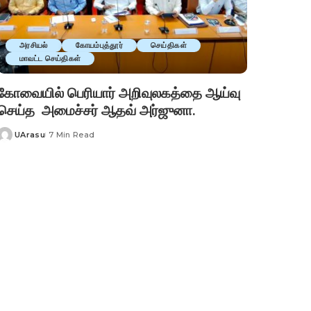
அரசியல்
கோயம்புத்தூர்
செய்திகள்
மாவட்ட செய்திகள்
கோவையில் பெரியார் அறிவுலகத்தை ஆய்வு
செய்த அமைச்சர் ஆதவ் அர்ஜுனா.
UArasu
7 Min Read
Posted
by