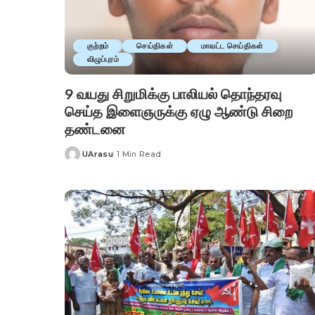
குற்றம்
செய்திகள்
மாவட்ட செய்திகள்
விழுப்புரம்
9 வயது சிறுமிக்கு பாலியல் தொந்தரவு
செய்த இளைஞருக்கு ஏழு ஆண்டு சிறை
தண்டனை
UArasu
1 Min Read
Posted
by