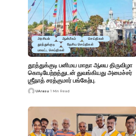
அரசியல்
ஆன்மீகம்
செய்திகள்
தூத்துக்குடி
தேசிய செய்திகள்
மாவட்ட செய்திகள்
தூத்துக்குடி பனிமய மாதா ஆலய திருவிழா
கொடியேற்றத்துடன் துவங்கியது அமைச்சர்
ஶ்ரீநாத் சரத்குமார் பங்கேற்பு.
UArasu
1 Min Read
Posted
by