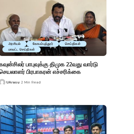
அரசியல்
கோயம்புத்தூர்
செய்திகள்
மாவட்ட செய்திகள்
கவுன்சிலர் பாபுவுக்கு திமுக 22வது வார்டு
செயலாளர் பிரபாகரன் எச்சரிக்கை
UArasu
2 Min Read
Posted
by