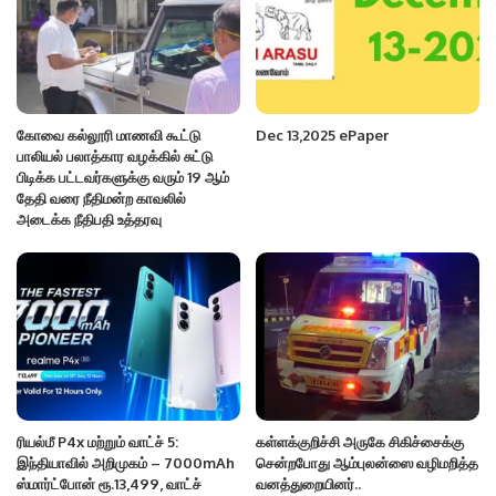
கோவை கல்லூரி மாணவி கூட்டு
Dec 13,2025 ePaper
பாலியல் பலாத்கார வழக்கில் சுட்டு
பிடிக்க பட்டவர்களுக்கு வரும் 19 ஆம்
தேதி வரை நீதிமன்ற காவலில்
அடைக்க நீதிபதி உத்தரவு
ரியல்மீ P4x மற்றும் வாட்ச் 5:
கள்ளக்குறிச்சி அருகே சிகிச்சைக்கு
இந்தியாவில் அறிமுகம் – 7000mAh
சென்றபோது ஆம்புலன்ஸை வழிமறித்த
ஸ்மார்ட்போன் ரூ.13,499, வாட்ச்
வனத்துறையினர்..