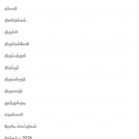
தர்மபுரி
திண்டுக்கல்
திருச்சி
திருநெல்வேலி
திருப்பத்தூர்
திருப்பூர்
திருவள்ளூர்
திருவாரூர்
தூத்துக்குடி
தென்காசி
தேசிய செய்திகள்
தேர்தல் – 2026