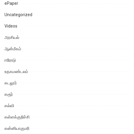
ePaper
Uncategorized
Videos
அரசியல்
ஆன்மீகம்
ஈரோடு
உதகமண்டலம்
கடலூர்
கரூர்
கல்வி
கள்ளக்குறிச்சி
கன்னியாகுமரி