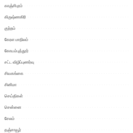
காஞ்சிபுரம்
கிருஷ்ணகிரி
குற்றம்
கேரள மாநிலம்
கோயம்புத்தூர்
சட்ட விழிப்புணர்வு
சிவகங்கை
சினிமா
செய்திகள்
சென்னை
சேலம்
தஞ்சாவூர்