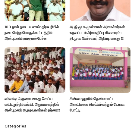
100 நாள் நடைபயணம்: தர்மபுரியில்
அ.தி.மு.க முன்னாள் அமைச்சர்கள்
நடைபெற்ற பொதுக்கூட்டத்தில்
உருவப்படம் அவமதிப்பு விவகாரம் :
அன்புமணி ராமதாஸ் பேச்சு
தி.மு.க பேச்சாளர் அதிரடி கைது !!!
எம்எல்ஏ அருளை கைது செய்ய
சின்னமனூரில் தென்மாவட்ட
வலியுறுத்தி எஸ்.பி. அலுவலகத்தில்
அளவிலான சிலம்பம் மற்றும் யோகா
அன்புமணி ஆதரவாளர்கள் தர்ணா!
போட்டி
Categories