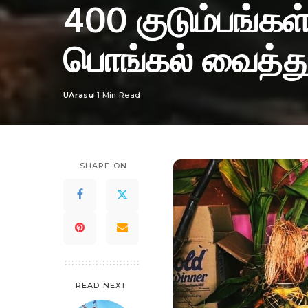
400 குடும்பங்கள்
பொங்கல் வைத்த
UArasu
1 Min Read
Posted
by
SHARE ON
READ NEXT