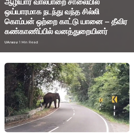
ஆழியார் வால்பாறை சாலையில்
ஒய்யாரமாக நடந்து வந்த சில்லி
கொம்பன் ஒற்றை காட்டு யானை – தீவிர
கண்காணிப்பில் வனத்துறையினர்
UArasu
1 Min Read
Posted
by