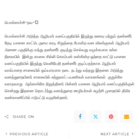
பொள்ளாச்சி-நவ-12
பொள்ளாச்சி அடுத்த ஆழியார் வனப்பகுதியில் இருந்து உணவு மற்றும் தண்ணீர்
தேடி யானை காட்டெருமை கரடி சிறுத்தை போன்ற வன விலங்குகள் ஆழியார்
அணை பகுதிக்கு வந்து தண்ணீர் குடித்து செல்வது வழக்கமாக உள்ள
நிலையில் இன்று காலை சில்லி கொம்பன் என்கின்ற ஒற்றை காட்டு யானை
வனப்பகுதியில் இருந்து வெளியேறி தண்ணீர் குடிப்பதற்காக ஆழியார்
வால்பாறை சாலையில் ஒய்யாரமாக நடை நடந்து வந்தது இதனை அடுத்து
வனத்துறையினர் சாலையில் சுற்றுலாப் பயணிகள் வாகனங்கள் குறுக்கே
வராதவாறு ஆங்காங்கே நிறுத்தினர் பின்னர் யானை ஆழியார் வனப்பகுதிக்குள்
சென்றது இதனை தொடர்ந்து வனத்துறை ஊழியர்கள் சுழற்சி முறையில் தீவிர
கண்காணிப்பில் ஈடுபட்டு வருகின்றனர்.
SHARE ON
PREVIOUS ARTICLE
NEXT ARTICLE