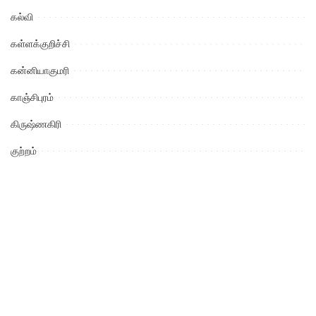
கல்வி
கள்ளக்குறிச்சி
கன்னியாகுமரி
காஞ்சிபுரம்
கிருஷ்ணகிரி
குற்றம்
கேரள மாநிலம்
கோயம்புத்தூர்
சட்ட விழிப்புணர்வு
சிவகங்கை
சினிமா
செய்திகள்