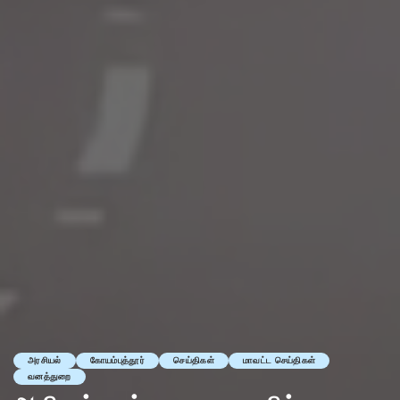
அரசியல்
கோயம்புத்தூர்
செய்திகள்
மாவட்ட செய்திகள்
வனத்துறை