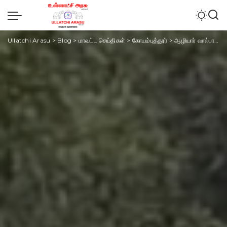
Ullatchi Arasu
>
Blog
>
மாவட்ட செய்திகள்
>
கோயம்புத்தூர்
>
ஆழியார் வால்பாறை சாலையில் ஒய்யாரமாக நடந்து வந்த சில்லி கொம்பன் ஒற்றை காட்டு யானை – தீவிர கண்காணிப்பில் வனத்துறையினர்