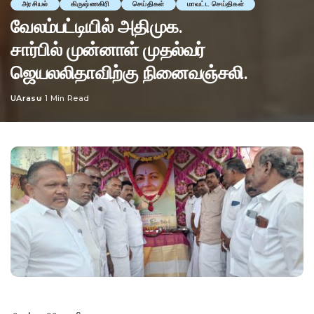
அரசியல்
கிருஷ்ணகிரி
செய்திகள்
மாவட்ட செய்திகள்
வேலம்பட்டியில் அதிமுக.
சார்பில் முன்னாள் முதல்வர்
ஜெயலலிதாவிற்கு நினைவஞ்சலி.
UArasu
1 Min Read
Posted
by