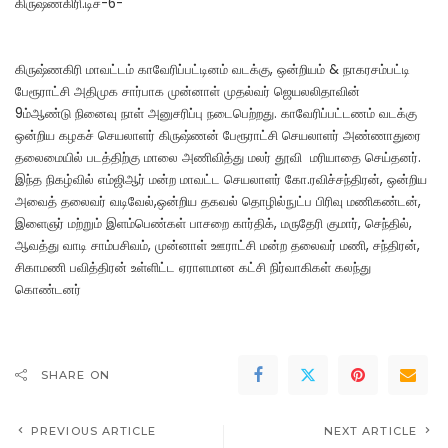
கிருஷ்ணகிரி.டிச-6-
கிருஷ்ணகிரி மாவட்டம் காவேரிப்பட்டினம் வடக்கு, ஒன்றியம் & நாகரசம்பட்டி
பேரூராட்சி அதிமுக சார்பாக முன்னாள் முதல்வர் ஜெயலலிதாவின்
9ம்ஆண்டு நினைவு நாள் அனுசரிப்பு நடைபெற்றது. காவேரிப்பட்டணம் வடக்கு
ஒன்றிய கழகச் செயலாளர் கிருஷ்ணன் பேரூராட்சி செயலாளர் அண்ணாதுரை
தலைமையில் படத்திற்கு மாலை அணிவித்து மலர் தூவி மரியாதை செய்தனர்.
இந்த நிகழ்வில் எம்ஜிஆர் மன்ற மாவட்ட செயலாளர் கோ.ரவிச்சந்திரன், ஒன்றிய
அவைத் தலைவர் வடிவேல்,ஒன்றிய தகவல் தொழில்நுட்ப பிரிவு மணிகண்டன்,
இளைஞர் மற்றும் இளம்பெண்கள் பாசறை கார்திக், மருதேரி குமார், செந்தில்,
ஆவத்து வாடி சாம்பசிவம், முன்னாள் ஊராட்சி மன்ற தலைவர் மணி, சந்திரன்,
சிகாமணி பவித்திரன் உள்ளிட்ட ஏராளமான கட்சி நிர்வாகிகள் கலந்து
கொண்டனர்
SHARE ON
PREVIOUS ARTICLE
NEXT ARTICLE