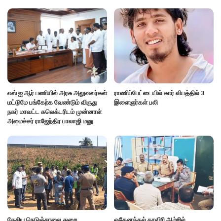
எஸ் ஐ ஆர் பணியில் அரசு அலுவலர்கள்
ராணிப்பேட்டையில் கார் விபத்தில் 3
மட்டுமே பங்கேற்க வேண்டும் விருது
இளைஞர்கள் பலி
நகர் மாவட்ட கலெக்டரிடம் முன்னாள்
அமைச்சர் ராஜேந்திர பாலாஜி மனு
தேசிய நெடுஞ்சாலை துறை
ஒகேனக்கல் காவிரி ஆற்றில்