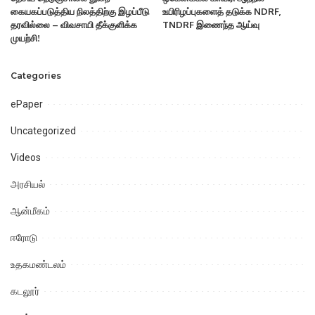
கையகப்படுத்திய நிலத்திற்கு இழப்பீடு
உயிரிழப்புகளைத் தடுக்க NDRF,
தரவில்லை – விவசாயி தீக்குளிக்க
TNDRF இணைந்த ஆய்வு
முயற்சி!
Categories
ePaper
Uncategorized
Videos
அரசியல்
ஆன்மீகம்
ஈரோடு
உதகமண்டலம்
கடலூர்