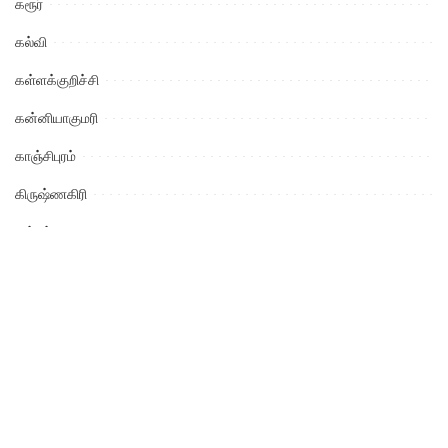
கரூர்
கல்வி
கள்ளக்குறிச்சி
கன்னியாகுமரி
காஞ்சிபுரம்
கிருஷ்ணகிரி
குற்றம்
கேரள மாநிலம்
கோயம்புத்தூர்
சட்ட விழிப்புணர்வு
சிவகங்கை
சினிமா