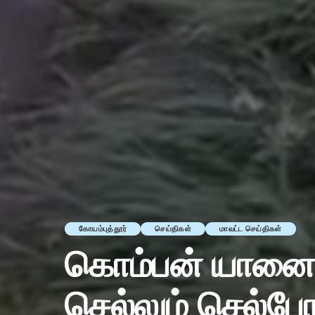
கோயம்புத்தூர்
செய்திகள்
மாவட்ட செய்திகள்
கொம்பன் யானை 
செல்லும் செல்போ