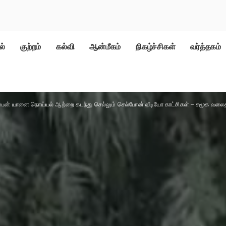
ல்
குற்றம்
கல்வி
ஆன்மீகம்
நிகழ்ச்சிகள்
வர்த்தகம்
பன் யானை நொய்யல் ஆற்றை கடந்து செல்லும் செல்போன் வீடியோ காட்சிகள் – சமூக வலைத