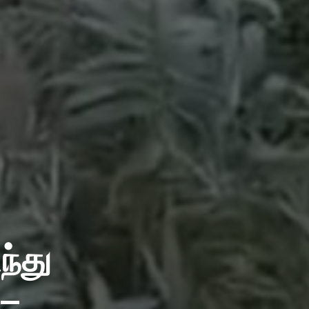
்து
 –