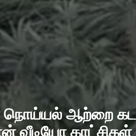
நொய்யல் ஆற்றை கடந
ன் வீடியோ காட்சிகள்