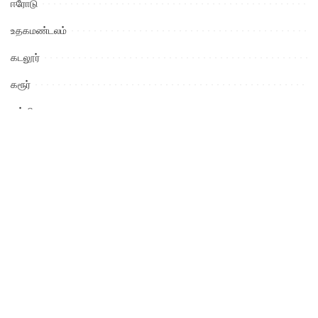
ஈரோடு
உதகமண்டலம்
கடலூர்
கரூர்
கல்வி
கள்ளக்குறிச்சி
கன்னியாகுமரி
காஞ்சிபுரம்
கிருஷ்ணகிரி
குற்றம்
கேரள மாநிலம்
கோயம்புத்தூர்