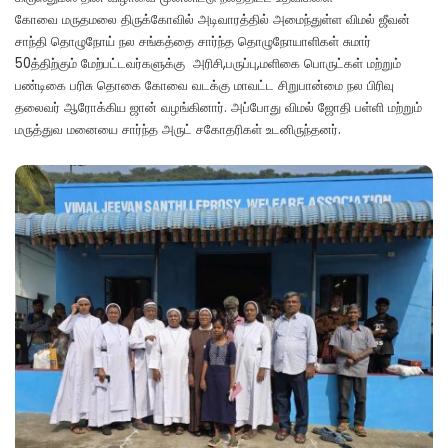
கோவை மருதமலை திருக்கோவில் அடிவாரத்தில் அமைந்துள்ள விமல் ஜீவன்
சாந்தி தொழுநோய் நல சங்கத்தை சார்ந்த தொழுநோயாளிகள் சுமார்
50த்திற்கும் மேற்பட்டவர்களுக்கு அரிசி,பருப்பு,மளிகை பொருட்கள் மற்றும்
பண்டிகை பரிசு தொகை கோவை வடக்கு மாவட்ட சிறுபான்மை நல பிரிவு
தலைவர் ஆரோக்கிய ஜான் வழங்கினார். அப்போது விமல் ஜோதி பள்ளி மற்றும்
மருத்துவ மனையை சார்ந்த அருட் சகோதரிகள் உடனிருந்தனர்.