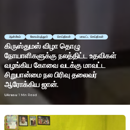
ஆன்மீகம்
கோயம்புத்தூர்
செய்திகள்
மாவட்ட செய்திகள்
கிருஸ்துமஸ் விழா தொழு
நோயாளிகளுக்கு நலத்திட்ட உதவிகள்
வழங்கிய கோவை வடக்கு மாவட்ட
சிறுபான்மை நல பிரிவு தலைவர்
ஆரோக்கிய ஜான்.
UArasu
1 Min Read
Posted
by