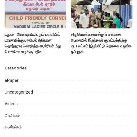
மதுரை அரசு உதவிபெறும் பள்ளியில்
திருவெண்ணைநல்லூர் சக்கரை
மாணவிக்கு பாலியல் ரீதியான
ஆலையில் இறந்தவர் குடும்பத்திற்கு
தொந்தரவு கொடுத்த ஆசிரியர் மீது
ரூ.3 லட்சம் இழப்பீட்டு தொகை வழங்க
போக்சோ வழக்கு பதிவு
ஒப்புதல்.
Categories
ePaper
Uncategorized
Videos
அரசியல்
ஆன்மீகம்