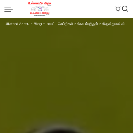
Ullatchi Arasu
>
Blog
>
மாவட்ட செய்திகள்
>
கோயம்புத்தூர்
>
கிருஸ்துமஸ் விழா தொழு நோயாளிகளுக்கு நலத்திட்ட உதவிகள் வழங்கிய கோவை வடக்கு மாவட்ட சிறுபான்மை நல பிரிவு தலைவர் ஆரோக்கிய ஜான்.