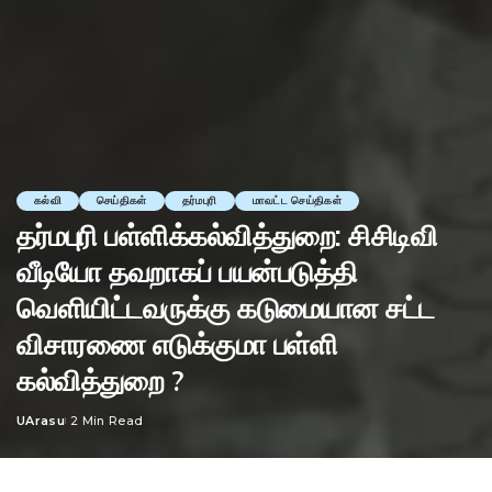
கல்வி
செய்திகள்
தர்மபுரி
மாவட்ட செய்திகள்
தர்மபுரி பள்ளிக்கல்வித்துறை: சிசிடிவி
வீடியோ தவறாகப் பயன்படுத்தி
வெளியிட்டவருக்கு கடுமையான சட்ட
விசாரணை எடுக்குமா பள்ளி
கல்வித்துறை ?
UArasu
2 Min Read
Posted
by