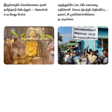
இருமொழிக் கொள்கையை தான்
உளுந்தூர்பேட்டையில் கனமழை
தமிழ்நாடு பின்பற்றும் – அமைச்சர்
எதிரொலி கொசு உற்பத்தி அதிகரிப்பு…
எ.வ.வேலு பேச்சு.
நகராட்சி முன்னெச்சரிக்கை
நடவடிக்கை.
கோவை பேரூர் பட்டீசுவரர்கோவில்
பந்தலூரில் திமுகவினர் தேர்தலை
பங்குனி உத்திர திருவிழா –
புறக்கணித்து ஆர்ப்பாட்டம்
கொடியேற்றம் !!!
Categories
ePaper
Uncategorized