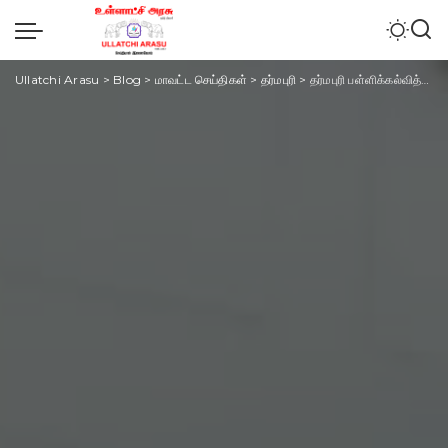
Ullatchi Arasu
>
Blog
>
மாவட்ட செய்திகள்
>
தர்மபுரி
>
தர்மபுரி பள்ளிக்கல்வித்துறை: சிசிடிவி வீடியோ தவறாகப் பயன்படுத்தி வெளியிட்டவருக்கு கடுமையான சட்ட விசாரணை எடுக்குமா பள்ளி கல்வித்துறை ?