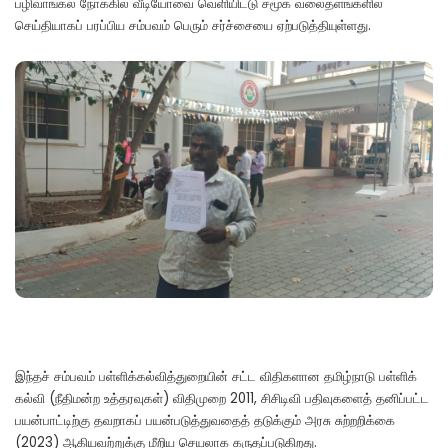
பழிவாங்கல் நோக்கில் வீடியோவை வெளியிட்டு சமூக வலைதளங்களில்
செய்தியாகப் பரப்பிய சம்பவம் பெரும் சர்ச்சையை ஏற்படுத்தியுள்ளது.
இந்தச் சம்பவம் பள்ளிக்கல்வித்துறையின் சட்ட விதிகளான தமிழ்நாடு பள்ளிக்
கல்வி (நீதிமன்ற உத்தரவுகள்) விதிமுறை 2011, சிசிடிவி பதிவுகளைத் தனிப்பட்ட
பயன்பாட்டிற்கு தவறாகப் பயன்படுத்துவதைத் தடுக்கும் அரசு சுற்றறிக்கை
(2023) ஆகியவற்றுக்கு மீறிய செயலாக கருதப்படுகிறது.