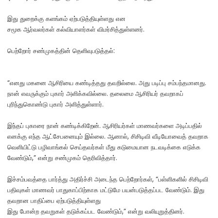
இது துறைக்கு களங்கம் ஏற்படுத்தியுள்ளது என
சமூக ஆர்வலர்கள் கல்வியாளர்கள் விமர்சித்துள்ளனர்.
பெற்றோர் சண்முகத்தின் தெளிவுபடுத்தல்:
“எனது மகனை ஆசிரியை கண்டித்தது தவறில்லை. அது படிப்பு சம்பந்தமானது.
நான் எவருக்கும் புகார் அளிக்கவில்லை. தலைமை ஆசிரியர் தவறாகப்
புரிந்துகொண்டு புகார் அளித்துள்ளார்.
இந்தப் புகாரை நான் கண்டிக்கிறேன். ஆசிரியர்கள் மாணவர்களை அடிப்பதில்
எனக்கு எந்த ஆட்சேபனையும் இல்லை. ஆனால், சிசிடிவி வீடியோவைத் தவறாக
வெளியிட்டு பழிவாங்கல் செய்தவர்கள் மீது கடுமையான நடவடிக்கை எடுக்க
வேண்டும்,” என்று சண்முகம் தெரிவித்தார்.
இச்சம்பவத்தை பார்த்து அதிர்ச்சி அடைந்த பெற்றோர்கள், “பள்ளிகளில் சிசிடிவி
பதிவுகள் மாணவர் பாதுகாப்பிற்காக மட்டுமே பயன்படுத்தப்பட வேண்டும். இது
தவறான பாதிப்பை ஏற்படுத்தியுள்ளது
இது போன்ற தவறுகள் தடுக்கப்பட வேண்டும்,” என்று வலியுறுத்தினர்.