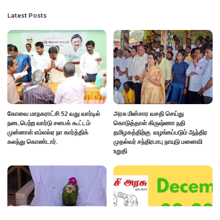
Latest Posts
கோவை மாநகராட்சி 52 வது வார்டில்
அரசு மின்சார வசதி செய்து
நடைபெற்ற வார்டு சபைக் கூட்டம்
கொடுத்தாள் கிருஷ்ணா நதி
முன்னாள் எம்எல்ஏ நா கார்த்திக்
தமிழகத்திற்கு வழங்கப்படும் ஆந்திர
கலந்து கொண்டார்.
முதல்வர் சந்திரபாபு நாயுடு மனைவி
உறுதி