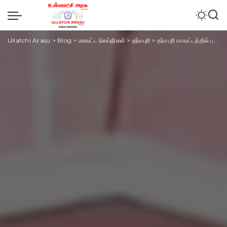
Ullatchi Arasu
>
Blog
>
மாவட்ட செய்திகள்
>
தர்மபுரி
>
தர்மபுரி மாவட்டத்தில் பத்தாம் வகுப்பு மாணவிக்கு பாலியல் வன் சீண்டல்:மாணவி காவல் நிலையத்தில் தற்கொலை முயற்சி!