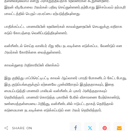
தள்ளிவிடுவோம் என்று அச்சுறுத்தியதாக உறவினர்கள் கூறுகின்றனர்.
இதன் வீடியோவை அவர்கள் பதிவு செய்துள்ளனர்.தற்போது இச்சம்பவம் தர்மபுரி
மாவட்டத்தில் பெரும் பரபரப்பை ஏற்படுத்தியுள்ளது.
பாதிக்கப்பட்ட மாணவியின் உறவினர்கள் காவல்துறையின் செயலுக்கு எதிராக
கடும் கோபத்தை வெளிப்படுத்தியுள்ளனர்.
வன்சீண்டல் செய்த வாலிபர் மீது உரிய நடவடிக்கை எடுக்கப்பட வேண்டும் என
அவர்கள் கோரிக்கை வைத்துள்ளனர்.
காவல்துறை அதிகாரியின் விளக்கம்
இது குறித்து பாப்பிரெட்டிபட்டி காவல் ஆய்வாளர் பாரதி மோகனிடம் கேட்டபோது,
இரு குடும்பங்களுக்கும் ஏற்கனவே முன்விரோதம் இருந்ததாகவும், இதை
மையப்படுத்தி மாணவி பாலியல் வன்சீண்டல் புகார் அளித்ததாகவும்
தெரிவித்தார். மாணவி கொடுத்த புகாரின் பேரில் விசாரணை மேற்கொண்டு,
உண்மைத்தன்மையை அறிந்து, வன்சீண்டலில் ஈடுபட்டதாகத் தெரிந்தால்
கடுமையான நடவடிக்கை எடுக்கப்படும் என அவர் தெரிவித்தார்.
SHARE ON