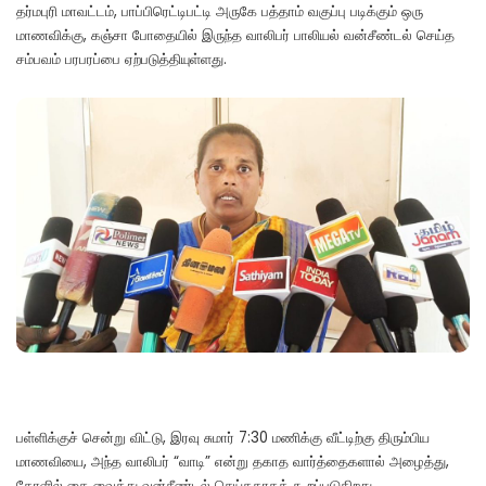
தர்மபுரி மாவட்டம், பாப்பிரெட்டிபட்டி அருகே பத்தாம் வகுப்பு படிக்கும் ஒரு
மாணவிக்கு, கஞ்சா போதையில் இருந்த வாலிபர் பாலியல் வன்சீண்டல் செய்த
சம்பவம் பரபரப்பை ஏற்படுத்தியுள்ளது.
பள்ளிக்குச் சென்று விட்டு, இரவு சுமார் 7:30 மணிக்கு வீட்டிற்கு திரும்பிய
மாணவியை, அந்த வாலிபர் “வாடி” என்று தகாத வார்த்தைகளால் அழைத்து,
தோளில் கை வைத்து வன்சீண்டல் செய்ததாகக் கூறப்படுகிறது.