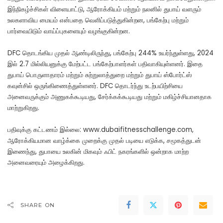
இந்நிகழ்ச்சிகள் விளையாட்டு, ஆரோக்கியம் மற்றும் நலனில் துபாய் வளரும்
உலகளாவிய மையம் என்பதை வெளிப்படுத்துகின்றன, பங்கேற்பு மற்றும்
பார்வையிடும் வாய்ப்புகளையும் வழங்குகின்றன.
DFC தொடங்கிய முதல் ஆண்டிலிருந்து, பங்கேற்பு 244% உயர்ந்துள்ளது, 2024
இல் 2.7 மில்லியனுக்கு மேற்பட்ட பங்கேற்பாளர்கள் பதிவாகியுள்ளனர். இதை
துபாய் பொருளாதாரம் மற்றும் சுற்றுலாத்துறை மற்றும் துபாய் ஸ்போர்ட்ஸ்
கவுன்சில் ஒருங்கிணைத்துள்ளனர். DFC தொடர்ந்து உடற்பயிற்சியை
அனைவருக்கும் அணுகக்கூடியது, சேர்க்கக்கூடியது மற்றும் மகிழ்ச்சியானதாக
மாற்றுகிறது.
பதிவுக்கு கட்டணம் இல்லை: www.dubaifitnesschallenge.com,
ஆரோக்கியமான வாழ்க்கை முறைக்கு முதல் படியை எடுக்க, சமூகத்துடன்
இணைந்து, துபாயை உலகின் மிகவும் ஃபிட் நகரங்களில் ஒன்றாக மாற்ற
அனைவரையும் அழைக்கிறது.
SHARE ON