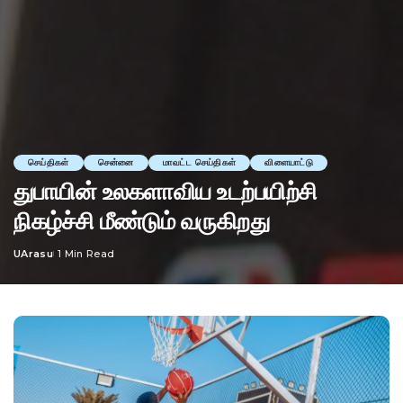
செய்திகள்
சென்னை
மாவட்ட செய்திகள்
விளையாட்டு
துபாயின் உலகளாவிய உடற்பயிற்சி
நிகழ்ச்சி மீண்டும் வருகிறது
UArasu
1 Min Read
Posted
by