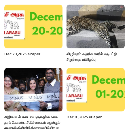
Dec 20,2025 ePaper
விழுப்புரம் அருகே காரில் அடிபட்டு
சிறுத்தை உயிரிழப்பு
அதிக உடல் எடையை குறைக்க உலக
Dec 01,2025 ePaper
தரம் கொண்ட சிகிச்சைகள் வழங்கும்
மைனஸ் கிளினிக் கோவையில் பிரபல