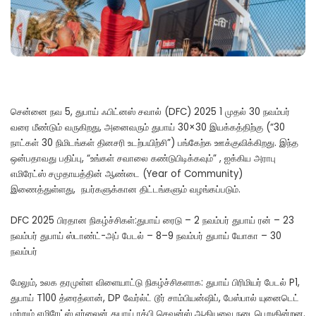
சென்னை நவ 5, துபாய் ஃபிட்னஸ் சவால் (DFC) 2025 1 முதல் 30 நவம்பர்
வரை மீண்டும் வருகிறது, அனைவரும் துபாய் 30×30 இயக்கத்திற்கு (“30
நாட்கள் 30 நிமிடங்கள் தினசரி உடற்பயிற்சி”) பங்கேற்க ஊக்குவிக்கிறது. இந்த
ஒன்பதாவது பதிப்பு, “உங்கள் சவாலை கண்டுபிடிக்கவும்” , ஐக்கிய அராபு
எமிரேட்ஸ் சமுதாயத்தின் ஆண்டை (Year of Community)
இணைத்துள்ளது, நபர்களுக்கான திட்டங்களும் வழங்கப்படும்.
DFC 2025 பிரதான நிகழ்ச்சிகள்:துபாய் ரைடு – 2 நவம்பர் துபாய் ரன் – 23
நவம்பர் துபாய் ஸ்டாண்ட்-அப் பேடல் – 8–9 நவம்பர் துபாய் யோகா – 30
நவம்பர்
மேலும், உலக தரமுள்ள விளையாட்டு நிகழ்ச்சிகளாக: துபாய் பிரிமியர் பேடல் P1,
துபாய் T100 த்ரைத்லான், DP வேர்ல்ட் டூர் சாம்பியன்ஷிப், பேஸ்பால் யுனைடெட்
மற்றும் எமிரேட்ஸ் ஏர்லைன் துபாய் ரக்பி செவன்ஸ் ஆகியவை நடைபெறுகின்றன.