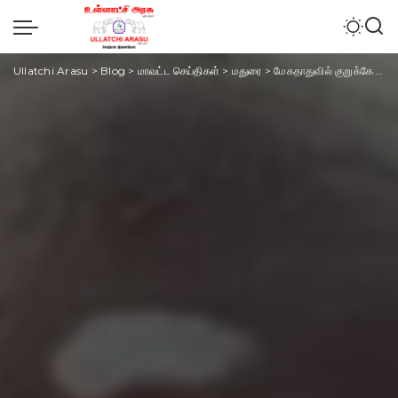
Ullatchi Arasu
>
Blog
>
மாவட்ட செய்திகள்
>
மதுரை
>
மேகதாதுவில் குறுக்கே கட்டினால் தமிழகம் பாலை வனமாக மாறிவிடும் – உதயகுமார் குற்றச்சாட்டு