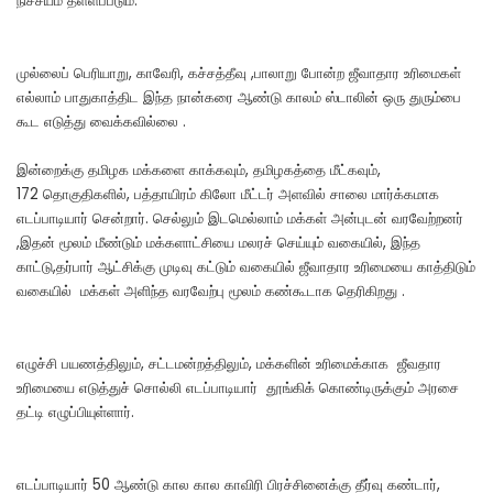
நிச்சயம் தள்ளப்படும்.
முல்லைப் பெரியாறு, காவேரி, கச்சத்தீவு ,பாலாறு போன்ற ஜீவாதார உரிமைகள்
எல்லாம் பாதுகாத்திட இந்த நான்கரை ஆண்டு காலம் ஸ்டாலின் ஒரு துரும்பை
கூட எடுத்து வைக்கவில்லை .
இன்றைக்கு தமிழக மக்களை காக்கவும், தமிழகத்தை மீட்கவும்,
172 தொகுதிகளில், பத்தாயிரம் கிலோ மீட்டர் அளவில் சாலை மார்க்கமாக
எடப்பாடியார் சென்றார். செல்லும் இடமெல்லாம் மக்கள் அன்புடன் வரவேற்றனர்
,இதன் மூலம் மீண்டும் மக்களாட்சியை மலரச் செய்யும் வகையில், இந்த
காட்டு,தர்பார் ஆட்சிக்கு முடிவு கட்டும் வகையில் ஜீவாதார உரிமையை காத்திடும்
வகையில் மக்கள் அளிந்த வரவேற்பு மூலம் கண்கூடாக தெரிகிறது .
எழுச்சி பயணத்திலும், சட்டமன்றத்திலும், மக்களின் உரிமைக்காக ஜீவதார
உரிமையை எடுத்துச் சொல்லி எடப்பாடியார் தூங்கிக் கொண்டிருக்கும் அரசை
தட்டி எழுப்பியுள்ளார்.
எடப்பாடியார் 50 ஆண்டு கால கால காவிரி பிரச்சினைக்கு தீர்வு கண்டார்,