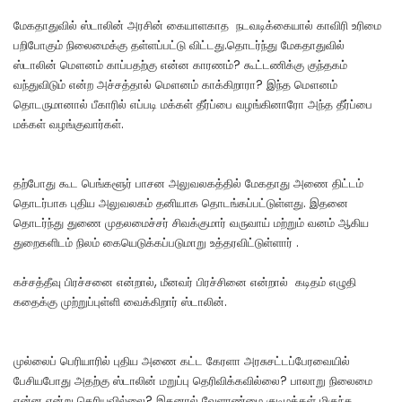
மேகதாதுவில் ஸ்டாலின் அரசின் கையாளகாத நடவடிக்கையால் காவிரி உரிமை
பறிபோகும் நிலைமைக்கு தள்ளப்பட்டு விட்டது.தொடர்ந்து மேகதாதுவில்
ஸ்டாலின் மௌனம் காப்பதற்கு என்ன காரணம்? கூட்டணிக்கு குந்தகம்
வந்துவிடும் என்ற அச்சத்தால் மௌனம் காக்கிறாரா? இந்த மௌனம்
தொடருமானால் பீகாரில் எப்படி மக்கள் தீர்ப்பை வழங்கினாரோ அந்த தீர்ப்பை
மக்கள் வழங்குவார்கள்.
தற்போது கூட பெங்களூர் பாசன அலுவலகத்தில் மேகதாது அணை திட்டம்
தொடர்பாக புதிய அலுவலகம் தனியாக தொடங்கப்பட்டுள்ளது. இதனை
தொடர்ந்து துணை முதலமைச்சர் சிவக்குமார் வருவாய் மற்றும் வனம் ஆகிய
துறைகளிடம் நிலம் கையெடுக்கப்படுமாறு உத்தரவிட்டுள்ளார் .
கச்சத்தீவு பிரச்சனை என்றால், மீனவர் பிரச்சினை என்றால் கடிதம் எழுதி
கதைக்கு முற்றுப்புள்ளி வைக்கிறார் ஸ்டாலின்.
முல்லைப் பெரியாரில் புதிய அணை கட்ட கேரளா அரசுசட்டப்பேரவையில்
பேசியபோது அதற்கு ஸ்டாலின் மறுப்பு தெரிவிக்கவில்லை? பாலாறு நிலைமை
என்ன என்று தெரியவில்லை? இதனால் வேளாண்மை குடிமக்கள் மிகுந்த