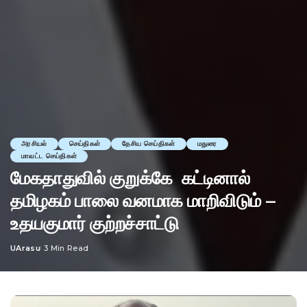
அரசியல்
செய்திகள்
தேசிய செய்திகள்
மதுரை
மாவட்ட செய்திகள்
மேகதாதுவில் குறுக்கே கட்டினால்
தமிழகம் பாலை வனமாக மாறிவிடும் –
உதயகுமார் குற்றச்சாட்டு
UArasu
3 Min Read
Posted
by