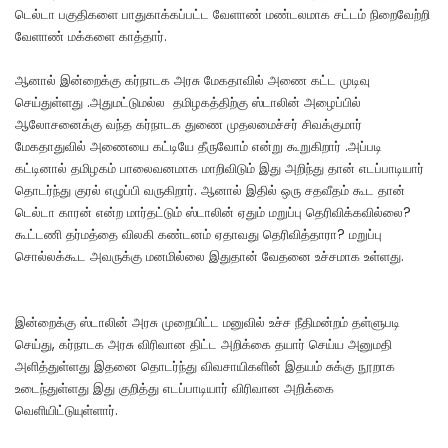
டெல்டா பகுதிகளை பாதுகாக்கப்பட்ட வேளாண் மண்டலமாக சட்டம் நிறைவேற்றி
வேளாண் மக்களை காத்தார்.
ஆனால் இன்றைக்கு கர்நாடக அரசு மேகதாவில் அணை கட்ட முடிவு
செய்துள்ளது .அதுமட்டுமல்ல தமிழகத்திற்கு ஸ்டாலின் அழைப்பில்
ஆலோசனைக்கு வந்த கர்நாடக துணை முதலமைச்சர் சிவக்குமார்
மேகதாதுவில் அணையை கட்டியே தீருவோம் என்று கூறுகிறார் .அப்படி
கட்டினால் தமிழகம் பாலைவனமாக மாறிவிடும் இது அறிந்து தான் எடப்பாடியார்
தொடர்ந்து குரல் எழுப்பி வருகிறார். ஆனால் இதில் ஒரு சதவீதம் கூட தான்
டெல்டா காரன் என்ற மார்தட்டும் ஸ்டாலின் ஏதும் மறுப்பு தெரிவிக்கவில்லை?
கூட்டணி தர்மத்தை விலகி கண்டனம் ஏதாவது தெரிவித்தாரா? மறுப்பு
சொல்லக்கூட அவருக்கு மனமில்லை இதுதான் வேதனை உச்சமாக உள்ளது.
இன்றைக்கு ஸ்டாலின் அரசு முறையிட்ட மனுவில் உச்ச நீதிமன்றம் தள்ளுபடி
செய்து, கர்நாடக அரசு விரிவான திட்ட அறிக்கை தயார் செய்ய அனுமதி
அளித்துள்ளது இதனை தொடர்ந்து விவசாயிகளின் இதயம் சுக்கு நூறாக
உடைந்துள்ளது இது குறித்து எடப்பாடியார் விரிவான அறிக்கை
வெளியிட்டுயுள்ளார்.