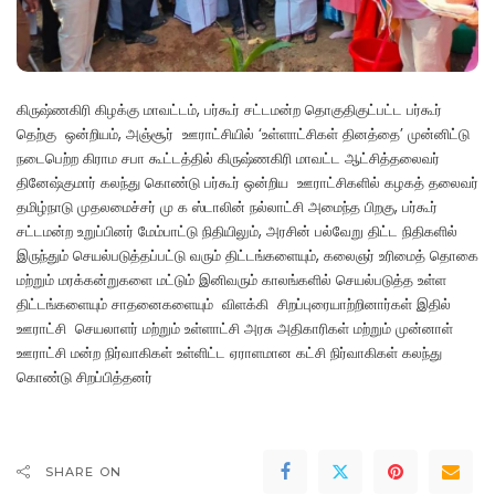
கிருஷ்ணகிரி கிழக்கு மாவட்டம், பர்கூர் சட்டமன்ற தொகுதிகுட்பட்ட பர்கூர்
தெற்கு ஒன்றியம், அஞ்சூர் ஊராட்சியில் ‘உள்ளாட்சிகள் தினத்தை’ முன்னிட்டு
நடைபெற்ற கிராம சபா கூட்டத்தில் கிருஷ்ணகிரி மாவட்ட ஆட்சித்தலைவர்
தினேஷ்குமார் கலந்து கொண்டு பர்கூர் ஒன்றிய ஊராட்சிகளில் கழகத் தலைவர்
தமிழ்நாடு முதலமைச்சர் மு க ஸ்டாலின் நல்லாட்சி அமைந்த பிறகு, பர்கூர்
சட்டமன்ற உறுப்பினர் மேம்பாட்டு நிதியிலும், அரசின் பல்வேறு திட்ட நிதிகளில்
இருந்தும் செயல்படுத்தப்பட்டு வரும் திட்டங்களையும், கலைஞர் உரிமைத் தொகை
மற்றும் மரக்கன்றுகளை மட்டும் இனிவரும் காலங்களில் செயல்படுத்த உள்ள
திட்டங்களையும் சாதனைகளையும் விளக்கி சிறப்புரையாற்றினார்கள் இதில்
ஊராட்சி செயலாளர் மற்றும் உள்ளாட்சி அரசு அதிகாரிகள் மற்றும் முன்னாள்
ஊராட்சி மன்ற நிர்வாகிகள் உள்ளிட்ட ஏராளமான கட்சி நிர்வாகிகள் கலந்து
கொண்டு சிறப்பித்தனர்
SHARE ON