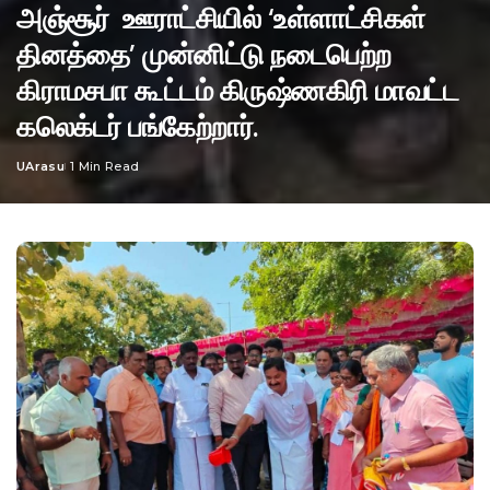
அஞ்சூர் ஊராட்சியில் ‘உள்ளாட்சிகள்
தினத்தை’ முன்னிட்டு நடைபெற்ற
கிராமசபா கூட்டம் கிருஷ்ணகிரி மாவட்ட
கலெக்டர் பங்கேற்றார்.
UArasu
1 Min Read
Posted
by