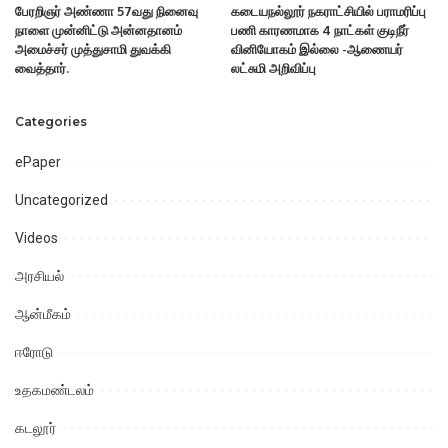
பேரறிஞர் அண்ணா 57வது நினைவு
கடையநல்லூர் நகராட்சியில் பராமரிப்பு
நாளை முன்னிட்டு அன்னதானம்
பணி காரணமாக 4 நாட்கள் குடிநீர்
அமைச்சர் முத்துசாமி துவக்கி
வினியோகம் இல்லை -ஆணையர்
வைத்தார்.
லட்சுமி அறிவிப்பு
Categories
ePaper
Uncategorized
Videos
அரசியல்
ஆன்மீகம்
ஈரோடு
உதகமண்டலம்
கடலூர்