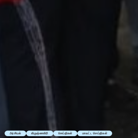
அரசியல்
கிருஷ்ணகிரி
செய்திகள்
மாவட்ட செய்திகள்