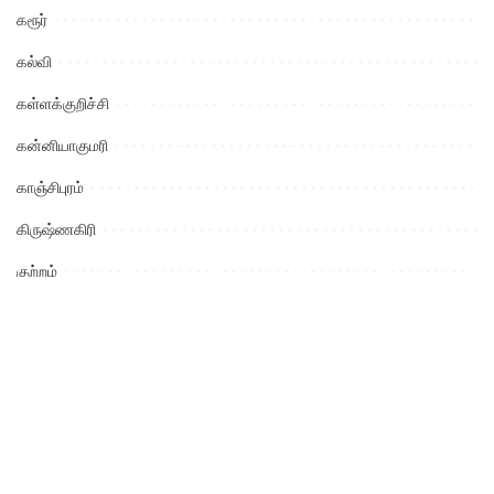
கரூர்
கல்வி
கள்ளக்குறிச்சி
கன்னியாகுமரி
காஞ்சிபுரம்
கிருஷ்ணகிரி
குற்றம்
கேரள மாநிலம்
கோயம்புத்தூர்
சட்ட விழிப்புணர்வு
சிவகங்கை
சினிமா