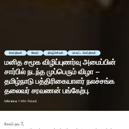
செய்திகள்
சேலம்
நிகழ்ச்சிகள்
மாவட்ட செய்திகள்
மனித சமூக விழிப்புணர்வு அமைப்பின்
சார்பில் நடந்த முப்பெரும் விழா –
தமிழ்நாடு பத்திரிகையாளர் நலச்சங்க
தலைவர் சரவணன் பங்கேற்பு.
UArasu
1 Min Read
Posted
by
சேலம் நவ 7,