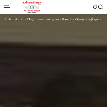
Ullatchi Arasu
>
Blog
>
மாவட்ட செய்திகள்
>
சேலம்
>
மனித சமூக விழிப்புணர்வு அமைப்பின் சார்பில் நடந்த முப்பெரும் விழா – தமிழ்நாடு பத்திரிகையாளர் நலச்சங்க தலைவர் சரவணன் பங்கேற்பு.