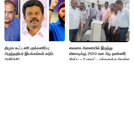
திமுக கூட்டணி புறக்கணிப்பு:
வைகை அணையில் இருந்து
அருந்ததியர் இயக்கங்கள் கடும்
வினாடிக்கு 2500 கன அடி தண்ணீர்
அதிர்ச்சி!
திறப்பு – 5 மாவட்ட மக்களுக்கு வெள்ள
அபாய எச்சரிக்கை
Categories
ePaper
Uncategorized
Videos
அரசியல்