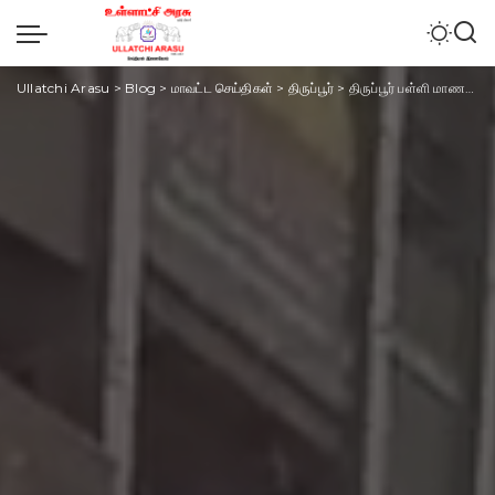
Ullatchi Arasu
>
Blog
>
மாவட்ட செய்திகள்
>
திருப்பூர்
>
திருப்பூர் பள்ளி மாணவர்கள் கேங் மோதல் ஆயுதங்களுடன் திரிந்த மாணவர்களால் பரபரப்பு – போலீசார் விசாரணை.