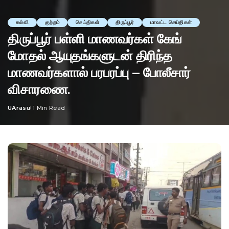
கல்வி
குற்றம்
செய்திகள்
திருப்பூர்
மாவட்ட செய்திகள்
திருப்பூர் பள்ளி மாணவர்கள் கேங்
மோதல் ஆயுதங்களுடன் திரிந்த
மாணவர்களால் பரபரப்பு – போலீசார்
விசாரணை.
UArasu
1 Min Read
Posted
by