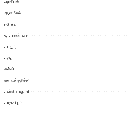
அரசியல்
ஆன்மீகம்
ஈரோடு
உதகமண்டலம்
கடலூர்
கரூர்
கல்வி
கள்ளக்குறிச்சி
கன்னியாகுமரி
காஞ்சிபுரம்
கிருஷ்ணகிரி
குற்றம்