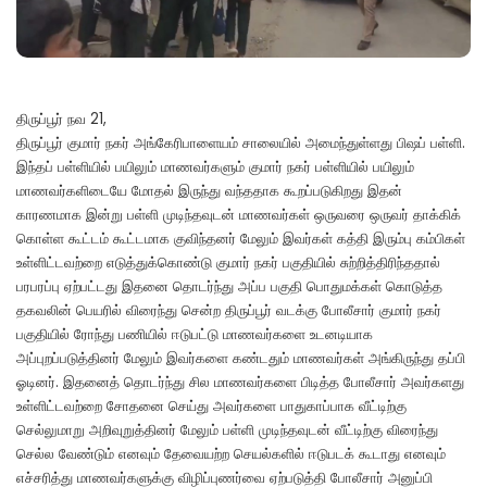
திருப்பூர் நவ 21,
திருப்பூர் குமார் நகர் அங்கேரிபாளையம் சாலையில் அமைந்துள்ளது பிஷப் பள்ளி.
இந்தப் பள்ளியில் பயிலும் மாணவர்களும் குமார் நகர் பள்ளியில் பயிலும்
மாணவர்களிடையே மோதல் இருந்து வந்ததாக கூறப்படுகிறது இதன்
காரணமாக இன்று பள்ளி முடிந்தவுடன் மாணவர்கள் ஒருவரை ஒருவர் தாக்கிக்
கொள்ள கூட்டம் கூட்டமாக குவிந்தனர் மேலும் இவர்கள் கத்தி இரும்பு கம்பிகள்
உள்ளிட்டவற்றை எடுத்துக்கொண்டு குமார் நகர் பகுதியில் சுற்றித்திரிந்ததால்
பரபரப்பு ஏற்பட்டது இதனை தொடர்ந்து அப்ப பகுதி பொதுமக்கள் கொடுத்த
தகவலின் பெயரில் விரைந்து சென்ற திருப்பூர் வடக்கு போலீசார் குமார் நகர்
பகுதியில் ரோந்து பணியில் ஈடுபட்டு மாணவர்களை உடனடியாக
அப்புறப்படுத்தினர் மேலும் இவர்களை கண்டதும் மாணவர்கள் அங்கிருந்து தப்பி
ஓடினர். இதனைத் தொடர்ந்து சில மாணவர்களை பிடித்த போலீசார் அவர்களது
உள்ளிட்டவற்றை சோதனை செய்து அவர்களை பாதுகாப்பாக வீட்டிற்கு
செல்லுமாறு அறிவுறுத்தினர் மேலும் பள்ளி முடிந்தவுடன் வீட்டிற்கு விரைந்து
செல்ல வேண்டும் எனவும் தேவையற்ற செயல்களில் ஈடுபடக் கூடாது எனவும்
எச்சரித்து மாணவர்களுக்கு விழிப்புணர்வை ஏற்படுத்தி போலீசார் அனுப்பி