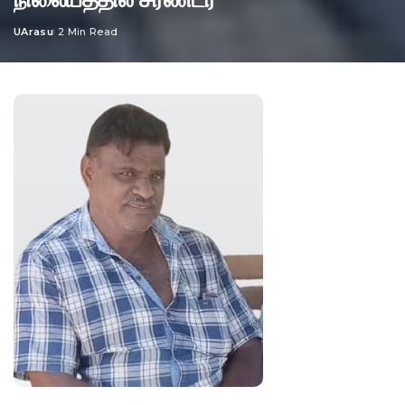
UArasu
2 Min Read
Posted
by