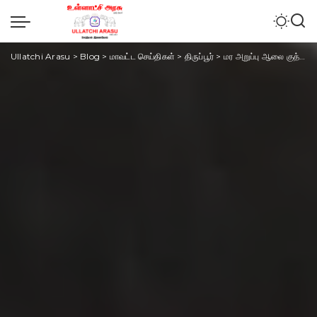
Ullatchi Arasu
>
Blog
>
மாவட்ட செய்திகள்
>
திருப்பூர்
>
மர அறுப்பு ஆலை குத்தகைதாரரை பெட்ரோல் ஊற்றி எரித்த பெண் காவல் நிலையத்தில் சரண்டர்