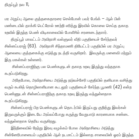
திருப்பூர் நவ 11,
மர அறுப்பு ஆலை குத்தகைதாரரை செல்போன் பவர் பேங்க் – ஆல் பின்
மண்டையில் தாக்கி பெட்ரோல் ஊற்றி எரித்து இரவில் கொலை செய்த தகாத
உறவில் இருந்த பெண் விடிகாலையில் போலீசில் சரணடைந்தாார்.
திருப்பூர் மாவட்டம் அவிநாசி வள்ளுவர் வீதி பகுதியைச் சேர்ந்தவர்
சின்னப்பராஜ் (63). அவிநாசி சிந்தாமணி தியேட்டர் பகுதியில் மர அறுப்பு
ஆலையை குத்தகைக்கு எடுத்து நடத்தி வருகிறார். இவருக்கு மனைவி மற்றும்
இரு மகள்கள் உள்ளனர்.
சின்னப்பராஜிற்கு பல பெண்களுடன் தகாத உறவு இருந்து வந்ததாக
கூறப்படுகிறது.
அதேபோல, அவிநாசியை அடுத்து நடுவச்சேரி பகுதியில் தனியாக வசித்து
வரும் கூலித் தொழிலாளியான கூடலூர் பகுதியைச் சேர்ந்த பூமணி (42) என்ற
பெண்ணுடன் சின்னப்பராஜிற்கு தகாத உறவு இருந்து வந்துள்ளதாக
கூறப்படுகிறது.
சின்னப்பராஜ் பிற பெண்களுடன் தொடர்பில் இருப்பது குறித்து இவர்கள்
இருவருக்கும் இடையே அவ்வப்போது கருத்து வேறுபாடு காரணமாக சண்டை
வந்துள்ளதாக தெரிய வருகிறது.
இந்நிலையில் நேற்று இரவு வழக்கம் போல அவிநாசியை அடுத்து
சின்னேரிபாளையம் பகுதியில் ஆள் நடமாட்டம் இல்லாத சாலையின் ஓரம் இருந்த