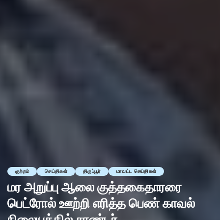
குற்றம்
செய்திகள்
திருப்பூர்
மாவட்ட செய்திகள்
மர அறுப்பு ஆலை குத்தகைதாரரை
பெட்ரோல் ஊற்றி எரித்த பெண் காவல்
நிலையத்தில் சரண்டர்