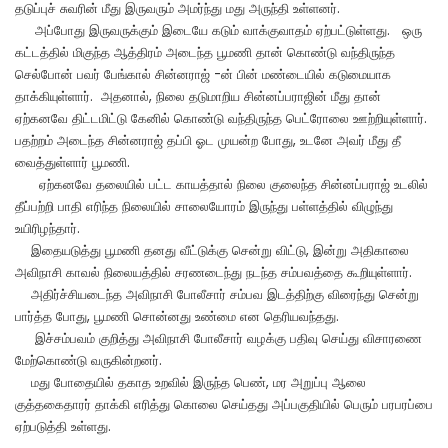
தடுப்புச் சுவரின் மீது இருவரும் அமர்ந்து மது அருந்தி உள்ளனர்.
அப்போது இருவருக்கும் இடையே கடும் வாக்குவாதம் ஏற்பட்டுள்ளது. ஒரு
கட்டத்தில் மிகுந்த ஆத்திரம் அடைந்த பூமணி தான் கொண்டு வந்திருந்த
செல்போன் பவர் பேங்கால் சின்னராஜ் -ன் பின் மண்டையில் கடுமையாக
தாக்கியுள்ளார். அதனால், நிலை தடுமாறிய சின்னப்பராஜின் மீது தான்
ஏற்கனவே திட்டமிட்டு கேனில் கொண்டு வந்திருந்த பெட்ரோலை ஊற்றியுள்ளார்.
பதற்றம் அடைந்த சின்னராஜ் தப்பி ஓட முயன்ற போது, உடனே அவர் மீது தீ
வைத்துள்ளார் பூமணி.
ஏற்கனவே தலையில் பட்ட காயத்தால் நிலை குலைந்த சின்னப்பராஜ் உடலில்
தீப்பற்றி பாதி எரிந்த நிலையில் சாலையோரம் இருந்து பள்ளத்தில் விழுந்து
உயிரிழந்தார்.
இதையடுத்து பூமணி தனது வீட்டுக்கு சென்று விட்டு, இன்று அதிகாலை
அவிநாசி காவல் நிலையத்தில் சரணடைந்து நடந்த சம்பவத்தை கூறியுள்ளார்.
அதிர்ச்சியடைந்த அவிநாசி போலீசார் சம்பவ இடத்திற்கு விரைந்து சென்று
பார்த்த போது, பூமணி சொன்னது உண்மை என தெரியவந்தது.
இச்சம்பவம் குறித்து அவிநாசி போலீசார் வழக்கு பதிவு செய்து விசாரணை
மேற்கொண்டு வருகின்றனர்.
மது போதையில் தகாத உறவில் இருந்த பெண், மர அறுப்பு ஆலை
குத்தகைதாரர் தாக்கி எரித்து கொலை செய்தது அப்பகுதியில் பெரும் பரபரப்பை
ஏற்படுத்தி உள்ளது.