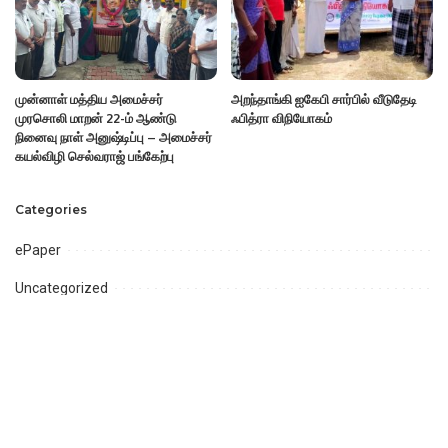
முன்னாள் மத்திய அமைச்சர்
அறந்தாங்கி ஐகேபி சார்பில் வீடுதேடி
முரசொலி மாறன் 22-ம் ஆண்டு
ஃபித்ரா விநியோகம்
நினைவு நாள் அனுஷ்டிப்பு – அமைச்சர்
கயல்விழி செல்வராஜ் பங்கேற்பு
Categories
ePaper
Uncategorized
Videos
அரசியல்
ஆன்மீகம்
ஈரோடு