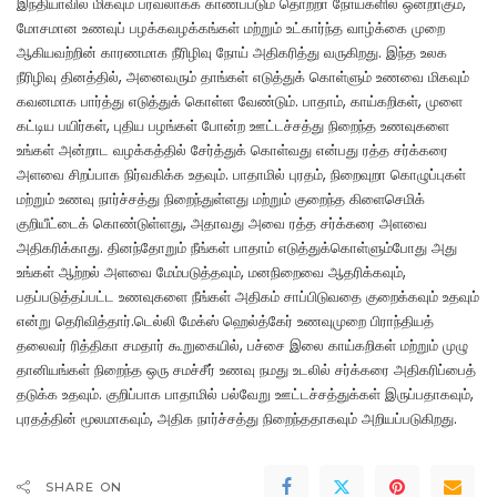
இந்தியாவில் மிகவும் பரவலாகக் காணப்படும் தொற்றா நோய்களில் ஒன்றாகும்,
மோசமான உணவுப் பழக்கவழக்கங்கள் மற்றும் உட்கார்ந்த வாழ்க்கை முறை
ஆகியவற்றின் காரணமாக நீரிழிவு நோய் அதிகரித்து வருகிறது. இந்த உலக
நீரிழிவு தினத்தில், அனைவரும் தாங்கள் எடுத்துக் கொள்ளும் உணவை மிகவும்
கவனமாக பார்த்து எடுத்துக் கொள்ள வேண்டும். பாதாம், காய்கறிகள், முளை
கட்டிய பயிர்கள், புதிய பழங்கள் போன்ற ஊட்டச்சத்து நிறைந்த உணவுகளை
உங்கள் அன்றாட வழக்கத்தில் சேர்த்துக் கொள்வது என்பது ரத்த சர்க்கரை
அளவை சிறப்பாக நிர்வகிக்க உதவும். பாதாமில் புரதம், நிறைவுறா கொழுப்புகள்
மற்றும் உணவு நார்ச்சத்து நிறைந்துள்ளது மற்றும் குறைந்த கிளைசெமிக்
குறியீட்டைக் கொண்டுள்ளது, அதாவது அவை ரத்த சர்க்கரை அளவை
அதிகரிக்காது. தினந்தோறும் நீங்கள் பாதாம் எடுத்துக்கொள்ளும்போது அது
உங்கள் ஆற்றல் அளவை மேம்படுத்தவும், மனநிறைவை ஆதரிக்கவும்,
பதப்படுத்தப்பட்ட உணவுகளை நீங்கள் அதிகம் சாப்பிடுவதை குறைக்கவும் உதவும்
என்று தெரிவித்தார்.டெல்லி மேக்ஸ் ஹெல்த்கேர் உணவுமுறை பிராந்தியத்
தலைவர் ரித்திகா சமதார் கூறுகையில், பச்சை இலை காய்கறிகள் மற்றும் முழு
தானியங்கள் நிறைந்த ஒரு சமச்சீர் உணவு நமது உடலில் சர்க்கரை அதிகரிப்பைத்
தடுக்க உதவும். குறிப்பாக பாதாமில் பல்வேறு ஊட்டச்சத்துக்கள் இருப்பதாகவும்,
புரதத்தின் மூலமாகவும், அதிக நார்ச்சத்து நிறைந்ததாகவும் அறியப்படுகிறது.
SHARE ON