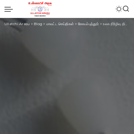
Ullatchi Arasu
>
Blog
>
மாவட்ட செய்திகள்
>
கோயம்புத்தூர்
>
உலக நீரிழிவு தினம் : ரத்த சர்க்கரை அளவை கட்டுக்குள் வைத்திருக்கும் கலிபோர்னியா பாதாம்