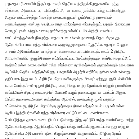
முந்தைய நிலையில் இருப்பதாகவும் தெரிய வந்திருக்கிறது.எனவே ரத்த
சர்க்கரை அளவைப் பராமரிப்பதில் சீரான உணவு முக்கிய பங்கு வகிக்கிறது,
மேலும் ஊட்டச்சத்து நிறைந்த உணவுகளுடன் ஒவ்வொரு நாளையும்
தொடங்குவது என்பது பெரியதொரு மாற்றத்தை ஏற்படுத்தும். புரதம், நிறைவுறா
கொழுப்புகள் மற்றும் உணவு நார்ச்சத்து உள்ளிட்ட 15 அத்தியாவசிய
ஊட்டச்சத்துக்கள் நிறைந்த பாதாமுடன் உங்கள் நாளைத் தொடங்குவது,
ஆரோக்கியமான ரத்த சர்க்கரை ஒழுங்குமுறையை ஆதரிக்க உதவும். மேலும்
பாதாம் ஆரோக்கியமான ரத்த சர்க்கரையை பராமரிக்கவும், டைப் 2 நீரிழிவு
நோயாளிகளில் குளுக்கோஸ் கட்டுப்பாட்டை மேம்படுத்தவும், கார்போஹைட்ரேட்
அதிகம் உள்ள உணவுகளின் ரத்த சர்க்கரை தாக்கத்தைக் குறைக்கவும் உதவதாக
ஆய்வில் தெரிய வந்திருக்கிறது. பாதாமில் அழற்சி எதிர்ப்பு நன்மைகள் உள்ளது.
குறிப்பாக இது டைப் 2 நீரிழிவு நோயாளிகளுக்கு மிகவும் ஏற்றது.புதுடெல்லியில்
உள்ள போர்டிஸ்-சி-டிஓசி நீரிழிவு, வளர்சிதை மாற்ற நோய்கள் மற்றும் நாளமில்லா
சுரப்பியியல் சிறப்பு மையத்தின் பேராசிரியரும் தலைவருமான டாக்டர் அனூப்
மிஸ்ரா தலைமையிலான சமீபத்திய ஆய்வில், உணவுக்கு முன் பாதாம்
உட்கொள்வது, நீரிழிவு நோய்க்கு முந்தைய நிலை மற்றும் உடல் பருமன் உள்ள
ஆசிய இந்தியர்களின் ரத்த சர்க்கரை கட்டுப்பாட்டை கணிசமாக
மேம்படுத்துவதாகக் கண்டறியப்பட்டுள்ளது. இது ஒட்டுமொத்த வளர்சிதை மாற்ற
ஆரோக்கியத்தை ஆதரிப்பதில் பெரும் பங்கு வகிக்கிறது.ஊட்டச்சத்து மற்றும்
ஆரோக்கிய ஆலோசகர் ஷீலா கிருஷ்ணசாமி கூறுகையில், நீரிழிவு நோய்