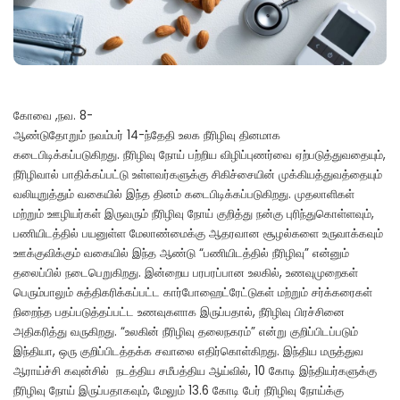
கோவை ,நவ. 8-
ஆண்டுதோறும் நவம்பர் 14-ந்தேதி உலக நீரிழிவு தினமாக
கடைபிடிக்கப்படுகிறது. நீரிழிவு நோய் பற்றிய விழிப்புணர்வை ஏற்படுத்துவதையும்,
நீரிழிவால் பாதிக்கப்பட்டு உள்ளவர்களுக்கு சிகிச்சையின் முக்கியத்துவத்தையும்
வலியுறுத்தும் வகையில் இந்த தினம் கடைபிடிக்கப்படுகிறது. முதலாளிகள்
மற்றும் ஊழியர்கள் இருவரும் நீரிழிவு நோய் குறித்து நன்கு புரிந்துகொள்ளவும்,
பணியிடத்தில் பயனுள்ள மேலாண்மைக்கு ஆதரவான சூழல்களை உருவாக்கவும்
ஊக்குவிக்கும் வகையில் இந்த ஆண்டு “பணியிடத்தில் நீரிழிவு” என்னும்
தலைப்பில் நடைபெறுகிறது. இன்றைய பரபரப்பான உலகில், உணவுமுறைகள்
பெரும்பாலும் சுத்திகரிக்கப்பட்ட கார்போஹைட்ரேட்டுகள் மற்றும் சர்க்கரைகள்
நிறைந்த பதப்படுத்தப்பட்ட உணவுகளாக இருப்பதால், நீரிழிவு பிரச்சினை
அதிகரித்து வருகிறது. “உலகின் நீரிழிவு தலைநகரம்” என்று குறிப்பிடப்படும்
இந்தியா, ஒரு குறிப்பிடத்தக்க சவாலை எதிர்கொள்கிறது. இந்திய மருத்துவ
ஆராய்ச்சி கவுன்சில் நடத்திய சமீபத்திய ஆய்வில், 10 கோடி இந்தியர்களுக்கு
நீரிழிவு நோய் இருப்பதாகவும், மேலும் 13.6 கோடி பேர் நீரிழிவு நோய்க்கு