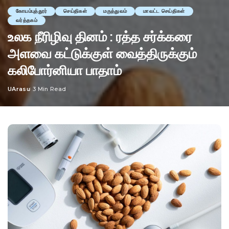
கோயம்புத்தூர்
செய்திகள்
மருத்துவம்
மாவட்ட செய்திகள்
வர்த்தகம்
உலக நீரிழிவு தினம் : ரத்த சர்க்கரை
அளவை கட்டுக்குள் வைத்திருக்கும்
கலிபோர்னியா பாதாம்
UArasu
3 Min Read
Posted
by