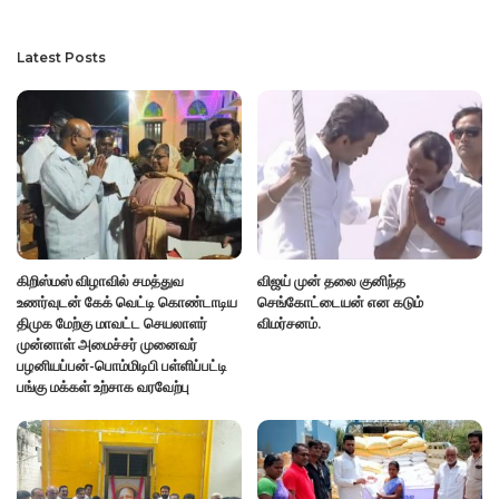
Latest Posts
கிறிஸ்மஸ் விழாவில் சமத்துவ
விஜய் முன் தலை குனிந்த
உணர்வுடன் கேக் வெட்டி கொண்டாடிய
செங்கோட்டையன் என கடும்
திமுக மேற்கு மாவட்ட செயலாளர்
விமர்சனம்.
முன்னாள் அமைச்சர் முனைவர்
பழனியப்பன்-பொம்மிடிபி பள்ளிப்பட்டி
பங்கு மக்கள் உற்சாக வரவேற்பு