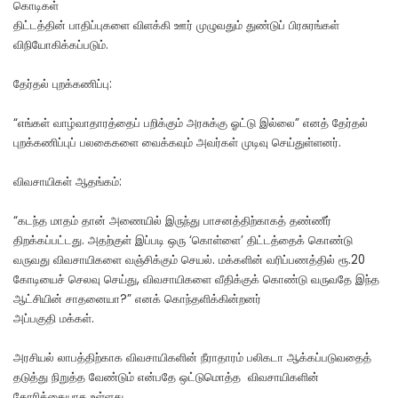
கொடிகள்
திட்டத்தின் பாதிப்புகளை விளக்கி ஊர் முழுவதும் துண்டுப் பிரசுரங்கள்
விநியோகிக்கப்படும்.
தேர்தல் புறக்கணிப்பு:
“எங்கள் வாழ்வாதாரத்தைப் பறிக்கும் அரசுக்கு ஓட்டு இல்லை” எனத் தேர்தல்
புறக்கணிப்புப் பலகைகளை வைக்கவும் அவர்கள் முடிவு செய்துள்ளனர்.
விவசாயிகள் ஆதங்கம்:
“கடந்த மாதம் தான் அணையில் இருந்து பாசனத்திற்காகத் தண்ணீர்
திறக்கப்பட்டது. அதற்குள் இப்படி ஒரு ‘கொள்ளை’ திட்டத்தைக் கொண்டு
வருவது விவசாயிகளை வஞ்சிக்கும் செயல். மக்களின் வரிப்பணத்தில் ரூ.20
கோடியைச் செலவு செய்து, விவசாயிகளை வீதிக்குக் கொண்டு வருவதே இந்த
ஆட்சியின் சாதனையா?” எனக் கொந்தளிக்கின்றனர்
அப்பகுதி மக்கள்.
அரசியல் லாபத்திற்காக விவசாயிகளின் நீராதாரம் பலிகடா ஆக்கப்படுவதைத்
தடுத்து நிறுத்த வேண்டும் என்பதே ஒட்டுமொத்த விவசாயிகளின்
கோரிக்கையாக உள்ளது.