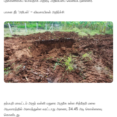
புறக்கணிக்கப் போவதாக அதிரடி அறிவிப்பை வெளியிட்டுள்ளனர்.
பாசன நீர் ‘அபேஸ்’ – விவசாயிகள் அதிர்ச்சி
தர்மபுரி மாவட்டம் அரூர் வள்ளி மதுரை அருகே உள்ள சித்தேரி மலை
அடிவாரத்தில் அமைந்துள்ள வரட்டாறு அணை, 34.45 அடி கொள்ளளவு
கொண்டது.