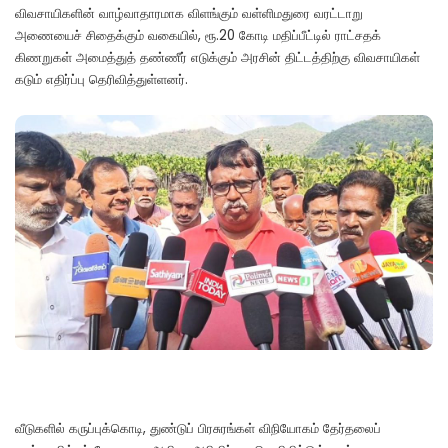
விவசாயிகளின் வாழ்வாதாரமாக விளங்கும் வள்ளிமதுரை வரட்டாறு
அணையைச் சிதைக்கும் வகையில், ரூ.20 கோடி மதிப்பீட்டில் ராட்சதக்
கிணறுகள் அமைத்துத் தண்ணீர் எடுக்கும் அரசின் திட்டத்திற்கு விவசாயிகள்
கடும் எதிர்ப்பு தெரிவித்துள்ளனர்.
வீடுகளில் கருப்புக்கொடி, துண்டுப் பிரசுரங்கள் விநியோகம் தேர்தலைப்