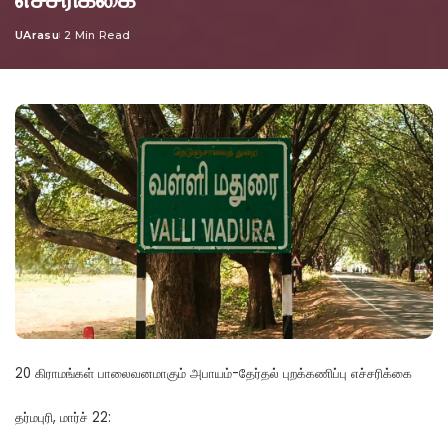
UArasu
2 Min Read
Posted
by
20 கிராமங்கள் பாலைவனமாகும் அபாயம்-தேர்தல் புறக்கணிப்பு எச்சரிக்கை
தர்மபுரி, மார்ச் 22: