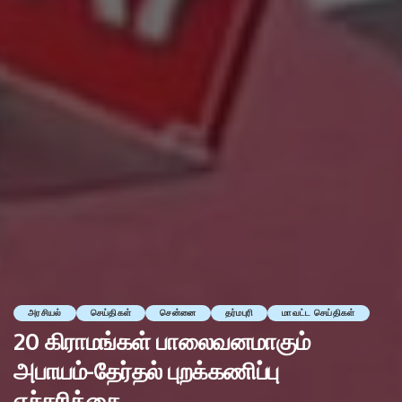
அரசியல்
செய்திகள்
சென்னை
தர்மபுரி
மாவட்ட செய்திகள்
20 கிராமங்கள் பாலைவனமாகும்
அபாயம்-தேர்தல் புறக்கணிப்பு
எச்சரிக்கை