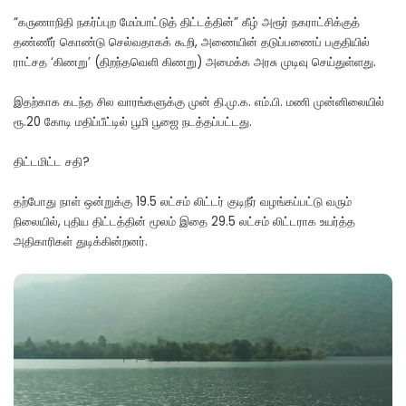
“கருணாநிதி நகர்ப்புற மேம்பாட்டுத் திட்டத்தின்” கீழ் அரூர் நகராட்சிக்குத்
தண்ணீர் கொண்டு செல்வதாகக் கூறி, அணையின் தடுப்பணைப் பகுதியில்
ராட்சத ‘கிணறு’ (திறந்தவெளி கிணறு) அமைக்க அரசு முடிவு செய்துள்ளது.
இதற்காக கடந்த சில வாரங்களுக்கு முன் தி.மு.க. எம்.பி. மணி முன்னிலையில்
ரூ.20 கோடி மதிப்பீட்டில் பூமி பூஜை நடத்தப்பட்டது.
திட்டமிட்ட சதி?
தற்போது நாள் ஒன்றுக்கு 19.5 லட்சம் லிட்டர் குடிநீர் வழங்கப்பட்டு வரும்
நிலையில், புதிய திட்டத்தின் மூலம் இதை 29.5 லட்சம் லிட்டராக உயர்த்த
அதிகாரிகள் துடிக்கின்றனர்.