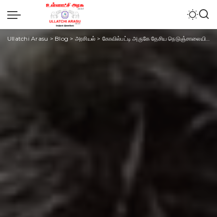
Ullatchi Arasu
>
Blog
>
அரசியல்
>
கோவில்பட்டி அருகே தேசிய நெடுஞ்சாலையில் பள்ளி வேன் மீது கார் மோதி விபத்து – ஒருவர் பலி – பள்ளி மாணவிகள் உட்பட 5 பேர் காயம்