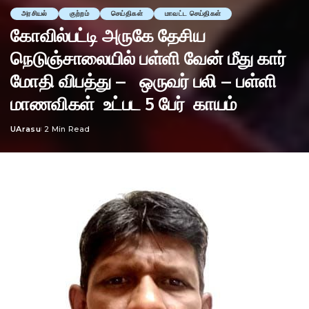
அரசியல்
குற்றம்
செய்திகள்
மாவட்ட செய்திகள்
கோவில்பட்டி அருகே தேசிய
நெடுஞ்சாலையில் பள்ளி வேன் மீது கார்
மோதி விபத்து – ஒருவர் பலி – பள்ளி
மாணவிகள் உட்பட 5 பேர் காயம்
UArasu
2 Min Read
Posted
by