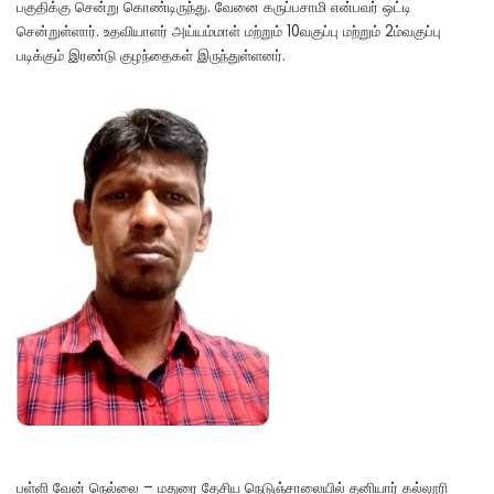
பகுதிக்கு சென்று கொண்டிருந்து. வேனை கருப்பசாமி என்பவர் ஒட்டி
சென்றுள்ளார். உதவியாளர் அய்யம்மாள் மற்றும் 10வகுப்பு மற்றும் 2ம்வகுப்பு
படிக்கும் இரண்டு குழந்தைகள் இருந்துள்ளனர்.
பள்ளி வேன் நெல்லை – மதுரை தேசிய நெடுஞ்சாலையில் தனியார் கல்லூரி