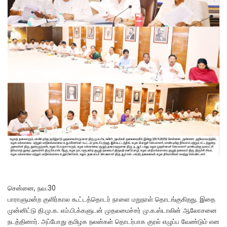
சென்னை, நவ.30
பாராளுமன்ற குளிர்கால கூட்டத்தொடர் நாளை மறுநாள் தொடங்குகிறது. இதை
முன்னிட்டு தி.மு.க. எம்.பி.க்களுடன் முதலமைச்சர் மு.க.ஸ்டாலின் ஆலோசனை
நடத்தினார். அப்போது தமிழக நலன்கள் தொடர்பாக குரல் எழுப்ப வேண்டும் என