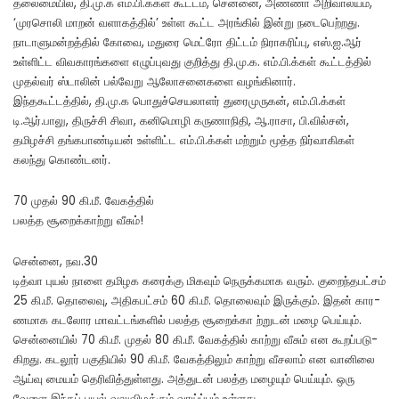
தலைமையில், தி.மு.க எம்.பி.க்கள் கூட்டம், சென்னை, அண்ணா அறிவாலயம்,
‘முரசொலி மாறன் வளாகத்தில்’ உள்ள கூட்ட அரங்கில் இன்று நடைபெற்றது.
நாடாளுமன்றத்தில் கோவை, மதுரை மெட்ரோ திட்டம் நிராகரிப்பு, எஸ்.ஐ.ஆர்
உள்ளிட்ட விவகாரங்களை எழுப்புவது குறித்து தி.மு.க. எம்.பி.க்கள் கூட்டத்தில்
முதல்வர் ஸ்டாலின் பல்வேறு ஆலோசனைகளை வழங்கினார்.
இந்தகூட்டத்தில், தி.மு.க பொதுச்செயலாளர் துரைமுருகன், எம்.பி.க்கள்
டி.ஆர்.பாலு, திருச்சி சிவா, கனிமொழி கருணாநிதி, ஆ.ராசா, பி.வில்சன்,
தமிழச்சி தங்கபாண்டியன் உள்ளிட்ட எம்.பி.க்கள் மற்றும் மூத்த நிர்வாகிகள்
கலந்து கொண்டனர்.
70 முதல் 90 கி.மீ. வேகத்­தில்
பலத்த சூறைக்­காற்று வீசும்!
சென்னை, நவ.30
டித்வா புயல் நாளை தமி­ழக கரைக்கு மிக­வும் நெருக்­க­மாக வரும். குறைந்­த­பட்­சம்
25 கி.மீ. தொலைவு, அதி­க­பட்­சம் 60 கி.மீ. தொலை­வும் இருக்­கும். இதன் கார­
ண­மாக கட­லோர மாவட்­டங்­க­ளில் பலத்த சூறைக்­கா ற்­று­டன் மழை பெய்­யும்.
சென்­னை­யில் 70 கி.மீ. முதல் 80 கி.மீ. வேகத்­தில் காற்று வீசும் என கூறப்­ப­டு­
கி­றது. கட­லூர் பகு­தி­யில் 90 கி.மீ. வேகத்­தி­லும் காற்று வீச­லாம் என வானிலை
ஆய்வு மையம் தெரி­வித்­துள்­ளது. அத்­து­டன் பலத்த மழை­யும் பெய்­யும். ஒரு
வேளை இந்­தப் புயல் வலு­வி­ழக்­கும் வாய்ப்­பும் உள்­ளது.