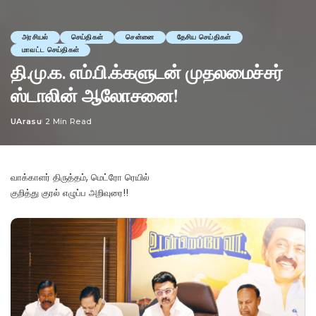
அரசியல்
செய்திகள்
சென்னை
தேசிய செய்திகள்
மாவட்ட செய்திகள்
தி.மு.க. எம்.பி.க்களுடன் முதலமைச்சர்
ஸ்டாலின் ஆலோசனை!
UArasu
2 Min Read
Posted
by
வாக்காளர் திருத்தம், மெட்ரோ ரெயில்
குறித்து குரல் எழுப்ப அறிவுரை!!