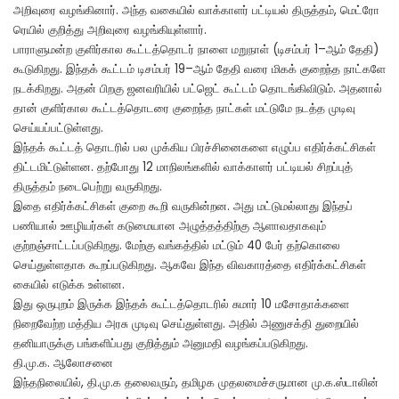
அறிவுரை வழங்கினார். அந்த வகையில் வாக்காளர் பட்டியல் திருத்தம், மெட்ரோ
ரெயில் குறித்து அறிவுரை வழங்கியுள்ளார்.
பாராளுமன்ற குளிர்கால கூட்டத்தொடர் நாளை மறுநாள் (டிசம்பர் 1–ஆம் தேதி)
கூடுகிறது. இந்தக் கூட்டம் டிசம்பர் 19–ஆம் தேதி வரை மிகக் குறைந்த நாட்களே
நடக்கிறது. அதன் பிறகு ஜனவரியில் பட்ஜெட் கூட்டம் தொடங்கிவிடும். அதனால்
தான் குளிர்கால கூட்டத்தொடரை குறைந்த நாட்கள் மட்டுமே நடத்த முடிவு
செய்யப்பட்டுள்ளது.
இந்தக் கூட்டத் தொடரில் பல முக்கிய பிரச்சினைகளை எழுப்ப எதிர்க்கட்சிகள்
திட்டமிட்டுள்ளன. தற்போது 12 மாநிலங்களில் வாக்காளர் பட்டியல் சிறப்புத்
திருத்தம் நடைபெற்று வருகிறது.
இதை எதிர்க்கட்சிகள் குறை கூறி வருகின்றன. அது மட்டுமல்லாது இந்தப்
பணியால் ஊழியர்கள் கடுமையான அழுத்தத்திற்கு ஆளாவதாகவும்
குற்றஞ்சாட்டப்படுகிறது. மேற்கு வங்கத்தில் மட்டும் 40 பேர் தற்கொலை
செய்துள்ளதாக கூறப்படுகிறது. ஆகவே இந்த விவகாரத்தை எதிர்க்கட்சிகள்
கையில் எடுக்க உள்ளன.
இது ஒருபுறம் இருக்க இந்தக் கூட்டத்தொடரில் சுமார் 10 மசோதாக்களை
நிறைவேற்ற மத்திய அரசு முடிவு செய்துள்ளது. அதில் அணுசக்தி துறையில்
தனியாருக்கு பங்களிப்பது குறித்தும் அனுமதி வழங்கப்படுகிறது.
தி.மு.க. ஆலோசனை
இந்தநிலையில், தி.மு.க தலைவரும், தமிழக முதலமைச்சருமான மு.க.ஸ்டாலின்