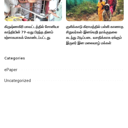
கிருஷ்ணகிரி மாவட்டத்தில் சோனியா
குளிக்காடு கிராமத்தில் பள்ளி காணாத
காந்தியின் 79-வது பிறந்த தினம்
சிறுவர்கள்-இனவெறி தாக்குதலை
உற்சாகமாகக் கொண்டப்பட்டது.
கடந்து அடிப்படை வசதிக்காக ஏங்கும்
இருளர் இன மலைவாழ் மக்கள்
Categories
ePaper
Uncategorized
Videos
அரசியல்
ஆன்மீகம்
ஈரோடு