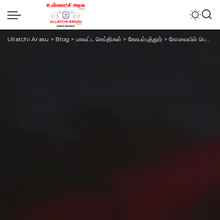
Ullatchi Arasu
>
Blog
>
மாவட்ட செய்திகள்
>
கோயம்புத்தூர்
>
கோவையில் பெட்ரோல் பங்க் அருகே தீ விபத்து – சிலிண்டர்கள் அடுத்தடுத்து வெடித்து சிதறியது