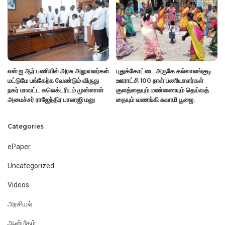
எஸ் ஐ ஆர் பணியில் அரசு அலுவலர்கள்
புதுக்கோட்டை அருகே கல்லாலங்குடி
மட்டுமே பங்கேற்க வேண்டும் விருது
ஊராட்சி 100 நாள் பணியாளர்கள்
நகர் மாவட்ட கலெக்டரிடம் முன்னாள்
குளத்தையும் மண்ணையும் தெய்வத்
அமைச்சர் ராஜேந்திர பாலாஜி மனு
தையும் வணங்கி சுவாமி பூஜை.
Categories
ePaper
Uncategorized
Videos
அரசியல்
ஆன்மீகம்