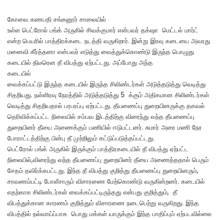
கோவை கணபதி சங்கனூர் சாலையில்
உள்ள பெட்ரோல் பங்க் அருகில் சிவக்குமார் என்பவர் தக்‌ஷா மெட்டல் மார்ட்
என்ற பெயரில் பாத்திரக்கடை நடத்தி வருகிறார். இன்று இரவு கடையை அவரது
மனைவி கீர்த்தனா என்பவர் எடுத்து வைத்துக்கொண்டு இருந்த பொழுது
கடையில் திடீரென தீ விபத்து ஏற்பட்டது. அப்போது அந்த
கடையில்
வைக்கப்பட்டு இருந்த கடையில் இருந்த சிலிண்டர்கள் அடுத்தடுத்து வெடித்து
சிதறியது. நள்ளிரவு நேரத்தில் அடுத்தடுத்து 5 க்கும் அதிகமான சிலிண்டர்கள்
வெடித்து சிதறியதால் பரபரப்பு ஏற்பட்டது. தீயணைப்பு துறையினருக்கு தகவல்
தெரிவிக்கப்பட்ட நிலையில் சம்பவ இடத்திற்கு விரைந்து வந்த தீயணைப்பு
துறையினர் தீயை அணைக்கும் பணியில் ஈடுபட்டனர். சுமார் அரை மணி நேர
போராட்டத்திற்கு பின்பு தீ முற்றிலும் கட்டுப்படுத்தப்பட்டது.
பெட்ரோல் பங்க் அருகில் இருக்கும் பாத்திரகடையில் தீ விபத்து ஏற்பட்ட
நிலையில்,விரைந்து வந்த தீயணைப்பு துறையினர் தீயை அணைத்ததால் பெரும்
சேதம் தவிர்க்கபட்டது. இந்த தீ விபத்து குறித்து தீயணைப்பு துறையினரும்,
சரவணம்பட்டி போலீசாரும் விசாரணை மேற்கொண்டு வருகின்றனர். கடையில்
எதற்காக சிலிண்டர்கள் வைக்கப்பட்டிருந்தது என்பது குறித்தும், தீ
விபத்துக்கான காரணம் குறித்தும் விசாரணை நடைபெற்று வருகிறது. இந்த
விபத்தில் நல்வாய்ப்பாக பொது மக்கள் யாருக்கும் இந்த பாதிப்பும் ஏற்படவில்லை