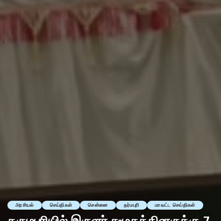
அரசியல்
செய்திகள்
சென்னை
தர்மபுரி
மாவட்ட செய்திகள்
தருமபுரியில் இருளர் சமூகத்தினருக்கு 7