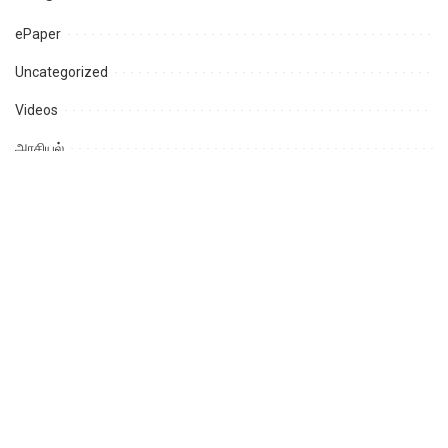
ePaper
Uncategorized
Videos
அரசியல்
ஆன்மீகம்
ஈரோடு
உதகமண்டலம்
கடலூர்
கரூர்
கல்வி
கள்ளக்குறிச்சி