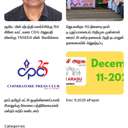
சூரிய மின் உற்பத்தி வளர்ச்சிக்கு 150
ஜெயலலிதா 9ம் நினைவு நாள்
கிலோ வாட் வரை CEIG அனுமதி
டி.புதுப்பாளையம் அதிமுக முன்னாள்
விளக்கு TNSEDA வின் கோரிக்கை
ஊராட்சி மன்ற தலைவர் ஆதி நடராஜன்
தலைமையில் அனுஷ்டிப்பு
நாம் தமிழர் கட்சி ஒருங்கிணைப்பாளர்
Dec 11,2025 ePaper
சீமானுக்கு கோவை பத்திரிகையாளர்
மன்றம் கடும் கண்டனம்
Categories