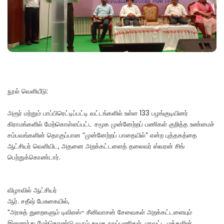
நூல் வெளியீடு:
அரூர் மற்றும் பாப்பிரெட்டிப்பட்டி வட்டங்களில் உள்ள 133 பழங்குடியினர்
கிராமங்களில் மேற்கொள்ளப்பட்ட சமூக முன்னேற்றப் பணிகள் குறித்த உண்மைச்
சம்பவங்களின் தொகுப்பான “முன்னேற்றப் பாதையில்” என்ற புத்தகத்தை
ஆட்சியர் வெளியிட, அதனை அறக்கட்டளைத் தலைவர் ஸ்வரன் சிங்
பெற்றுக்கொண்டார்.
விழாவில் ஆட்சியர்
ஆர். சதீஷ் பேசுகையில்,
“அரசுத் துறைகளும் டிவிஎஸ்- சீனிவாசன் சேவைகள் அறக்கட்டளையும்
இணைந்து மேற்கொண்டு வரும் சமூக நலப்பணிகள், மாவட்ட மக்களின்