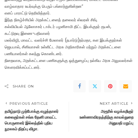
வாழ்வாதார உயர்வுக்கு பெரும் பங்காற்றுகின்றன”
எனப் பாராட்டு தெரிவித்தார்.
இந்த நிகழ்ச்சியில் அறக்கட்டளைத் தலைவர் ஸ்வரன் சிங்,
கல்வியியல் ஆலோசகர் டாக்டர் பழனிசாமி திட்ட இயக்குநர் ரூபன்,
கூட்டுறவு இணை-பதிவாளர்
மலர்விழி, மாவட்ட வளர்ச்சி மேலாளர் (நபார்டு)நர்மதா, கள இயக்குநர்கள்
ஜெயபால், சீனிவாசன் உள்ளிட்ட அரசு அதிகாரிகள் மற்றும் அறக்கட்டளை
பணியாளர்கள் கலந்து கொண்டனர்.
நிறைவாக, அறக்கட்டளை பணிகளுக்கு ஒத்துழைப்பு நல்கிய அரசு அலுவலர்கள்
கௌரவிக்கப்பட்டனர்.
SHARE ON
PREVIOUS ARTICLE
NEXT ARTICLE
தமிழ்நாடு முற்போக்கு எழுத்தாளர்
அரூரில் வழக்கறிஞர்
கலைஞர்கள் சங்க தேனி மாவட்ட
உண்ணாவிரதத்திற்கு காவல்துறை
பொருளாளர் இல்லத்தில் புதிய
அனுமதி மறுப்பு
நூலகம் திறப்பு விழா.