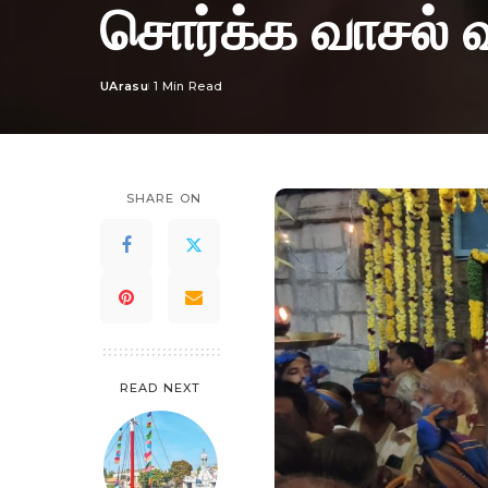
சொர்க்க வாசல் 
UArasu
1 Min Read
Posted
by
SHARE ON
READ NEXT