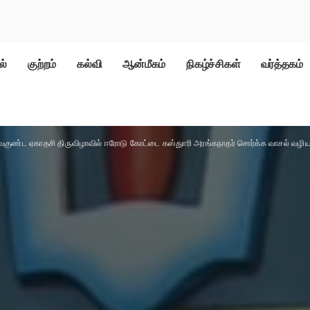
ல்
குற்றம்
கல்வி
ஆன்மீகம்
நிகழ்ச்சிகள்
வர்த்தகம்
வைகுண்ட ஏகாதசி திருவிழாவில் ஈரோடு கோட்டை கஸ்துாரி அரங்கநாதர் சொர்க்க வாசல் வழிய