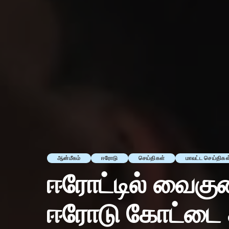
ஆன்மீகம்
ஈரோடு
செய்திகள்
மாவட்ட செய்திகள
ஈரோட்டில் வைகு
ஈரோடு கோட்டை 