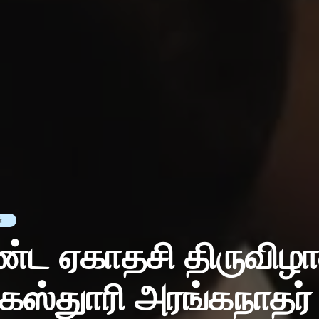
்
ண்ட ஏகாதசி திருவிழா
கஸ்துாரி அரங்கநாதர்