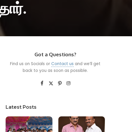
ார்.
Got a Questions?
Find us on Socials or
Contact us
and we’ll get
back to you as soon as possible.
Latest Posts