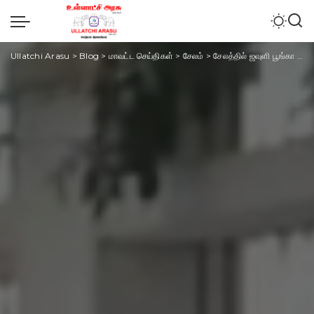
Ullatchi Arasu
>
Blog
>
மாவட்ட செய்திகள்
>
சேலம்
>
சேலத்தில் ஜவுளி பூங்கா திட்டத்திற்கு எதிர்ப்பு தெரிவித்து விவசாயிகள் உண்ணாவிரத போராட்டம்..