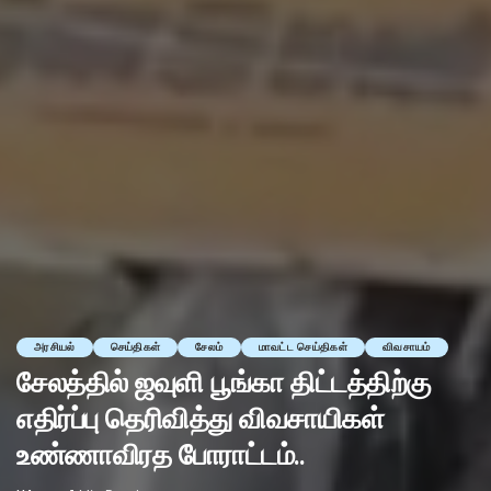
அரசியல்
செய்திகள்
சேலம்
மாவட்ட செய்திகள்
விவசாயம்
சேலத்தில் ஜவுளி பூங்கா திட்டத்திற்கு
எதிர்ப்பு தெரிவித்து விவசாயிகள்
உண்ணாவிரத போராட்டம்..