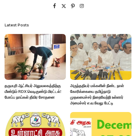
Latest Posts
தருமபுரி ஆட்சியர் அலுவலகத்திற்கு
அருந்ததியர் மக்களின் நீண்ட நாள்
மீண்டும் RDX வெடிகுண்டு மிரட்டல்!
கோரிக்கையை தமிழ்நாடு
மோப்ப நாய்கள் தீவிர சோதனை
முதலமைச்சர் நிறைவேற்றி உள்ளார்
அமைச்சர் எ.வ.வேலு பேட்டி