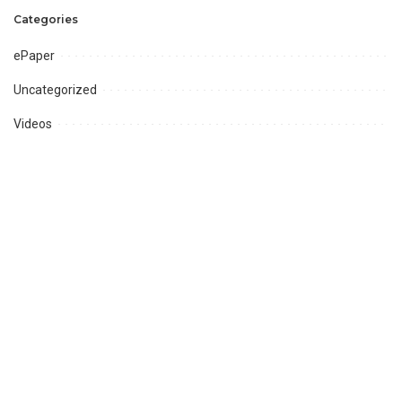
Categories
ePaper
Uncategorized
Videos
அரசியல்
ஆன்மீகம்
ஈரோடு
உதகமண்டலம்
கடலூர்
கரூர்
கல்வி
கள்ளக்குறிச்சி