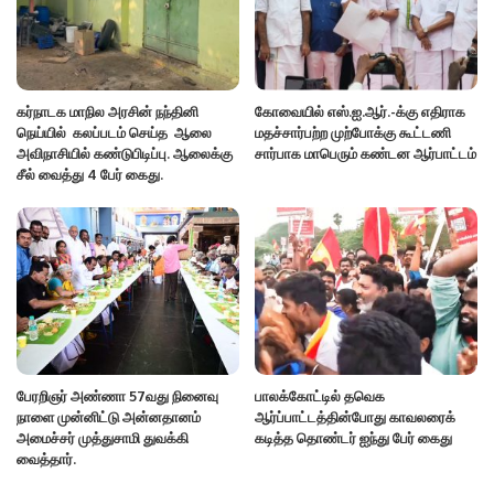
கர்நாடக மாநில அரசின் நந்தினி
கோவையில் எஸ்.ஐ.ஆர்.-க்கு எதிராக
நெய்யில் கலப்படம் செய்த ஆலை
மதச்சார்பற்ற முற்போக்கு கூட்டணி
அவிநாசியில் கண்டுபிடிப்பு. ஆலைக்கு
சார்பாக மாபெரும் கண்டன ஆர்பாட்டம்
சீல் வைத்து 4 பேர் கைது.
பேரறிஞர் அண்ணா 57வது நினைவு
பாலக்கோட்டில் தவெக
நாளை முன்னிட்டு அன்னதானம்
ஆர்ப்பாட்டத்தின்போது காவலரைக்
அமைச்சர் முத்துசாமி துவக்கி
கடித்த தொண்டர் ஐந்து பேர் கைது
வைத்தார்.