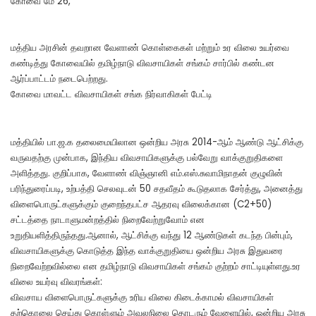
கோவை மே 26,
மத்திய அரசின் தவறான வேளாண் கொள்கைகள் மற்றும் உர விலை உயர்வை
கண்டித்து கோவையில் தமிழ்நாடு விவசாயிகள் சங்கம் சார்பில் கண்டன
ஆர்ப்பாட்டம் நடைபெற்றது.
கோவை மாவட்ட விவசாயிகள் சங்க நிர்வாகிகள் பேட்டி
மத்தியில் பா.ஜ.க தலைமையிலான ஒன்றிய அரசு 2014-ஆம் ஆண்டு ஆட்சிக்கு
வருவதற்கு முன்பாக, இந்திய விவசாயிகளுக்கு பல்வேறு வாக்குறுதிகளை
அளித்தது. குறிப்பாக, வேளாண் விஞ்ஞானி எம்.எஸ்.சுவாமிநாதன் குழுவின்
பரிந்துரைப்படி, உற்பத்தி செலவுடன் 50 சதவீதம் கூடுதலாக சேர்த்து, அனைத்து
விளைபொருட்களுக்கும் குறைந்தபட்ச ஆதரவு விலைக்கான (C2+50)
சட்டத்தை நாடாளுமன்றத்தில் நிறைவேற்றுவோம் என
உறுதியளித்திருந்தது.ஆனால், ஆட்சிக்கு வந்து 12 ஆண்டுகள் கடந்த பின்பும்,
விவசாயிகளுக்கு கொடுத்த இந்த வாக்குறுதியை ஒன்றிய அரசு இதுவரை
நிறைவேற்றவில்லை என தமிழ்நாடு விவசாயிகள் சங்கம் குற்றம் சாட்டியுள்ளது.உர
விலை உயர்வு விவரங்கள்:
விவசாய விளைபொருட்களுக்கு உரிய விலை கிடைக்காமல் விவசாயிகள்
தற்கொலை செய்து கொள்ளும் அவலநிலை தொடரும் வேளையில், ஒன்றிய அரசு