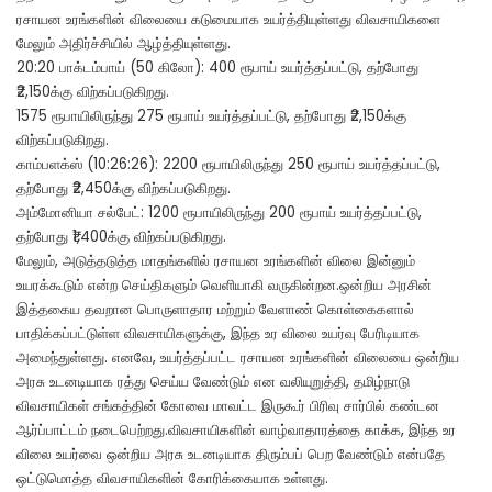
ரசாயன உரங்களின் விலையை கடுமையாக உயர்த்தியுள்ளது விவசாயிகளை
மேலும் அதிர்ச்சியில் ஆழ்த்தியுள்ளது.
20:20 பாக்டம்பாய் (50 கிலோ): 400 ரூபாய் உயர்த்தப்பட்டு, தற்போது
₹2,150க்கு விற்கப்படுகிறது.
1575 ரூபாயிலிருந்து 275 ரூபாய் உயர்த்தப்பட்டு, தற்போது ₹2,150க்கு
விற்கப்படுகிறது.
காம்பளக்ஸ் (10:26:26): 2200 ரூபாயிலிருந்து 250 ரூபாய் உயர்த்தப்பட்டு,
தற்போது ₹2,450க்கு விற்கப்படுகிறது.
அம்மோனியா சல்பேட்: 1200 ரூபாயிலிருந்து 200 ரூபாய் உயர்த்தப்பட்டு,
தற்போது ₹1,400க்கு விற்கப்படுகிறது.
மேலும், அடுத்தடுத்த மாதங்களில் ரசாயன உரங்களின் விலை இன்னும்
உயரக்கூடும் என்ற செய்திகளும் வெளியாகி வருகின்றன.ஒன்றிய அரசின்
இத்தகைய தவறான பொருளாதார மற்றும் வேளாண் கொள்கைகளால்
பாதிக்கப்பட்டுள்ள விவசாயிகளுக்கு, இந்த உர விலை உயர்வு பேரிடியாக
அமைந்துள்ளது. எனவே, உயர்த்தப்பட்ட ரசாயன உரங்களின் விலையை ஒன்றிய
அரசு உடனடியாக ரத்து செய்ய வேண்டும் என வலியுறுத்தி, தமிழ்நாடு
விவசாயிகள் சங்கத்தின் கோவை மாவட்ட இருகூர் பிரிவு சார்பில் கண்டன
ஆர்ப்பாட்டம் நடைபெற்றது.விவசாயிகளின் வாழ்வாதாரத்தை காக்க, இந்த உர
விலை உயர்வை ஒன்றிய அரசு உடனடியாக திரும்பப் பெற வேண்டும் என்பதே
ஒட்டுமொத்த விவசாயிகளின் கோரிக்கையாக உள்ளது.