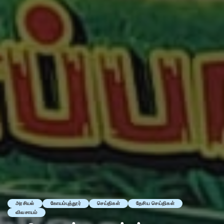
அரசியல்
கோயம்புத்தூர்
செய்திகள்
தேசிய செய்திகள்
விவசாயம்