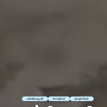
கன்னியாகுமரி
செய்திகள்
நிகழ்ச்சிகள்