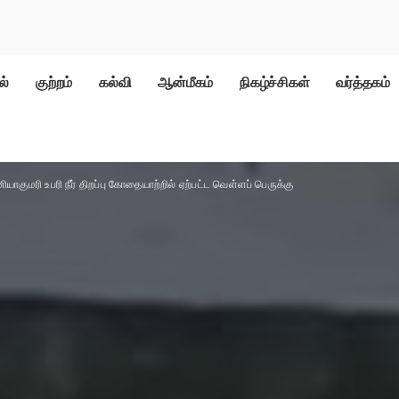
ல்
குற்றம்
கல்வி
ஆன்மீகம்
நிகழ்ச்சிகள்
வர்த்தகம்
ியாகுமரி உபரி நீர் திறப்பு கோதையாற்றில் ஏற்பட்ட வெள்ளப் பெருக்கு