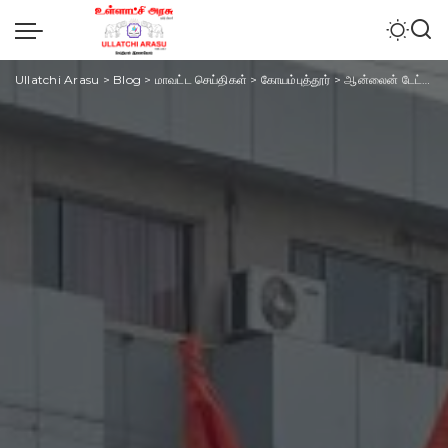
Ullatchi Arasu
>
Blog
>
மாவட்ட செய்திகள்
>
கோயம்புத்தூர்
>
ஆன்லைன் டேட்டிங் செயலிகளை தடை செய்ய வலியுறுத்தி கோவையில் நாம் தமிழர் கட்சியினர் போராட்டத்தில் ஈடுபட்டனர்.