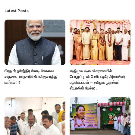
Latest Posts
பிரதமர் நரேந்திர மோடி கோவை
அதிமுக அமைச்சரவையில்
வருகை : மாநகரில் போக்குவரத்து
பொறுப்புடன் பேசிய ஒரே அமைச்சர்
மாற்றம் !!!
பழனியப்பன் – தமிழக முதல்வர்
ஸ்டாலின் பேச்சு: .