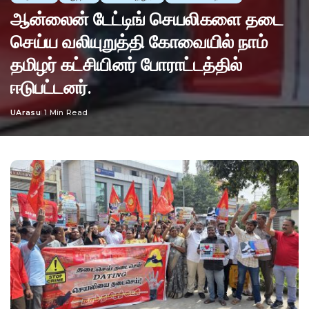
ஆன்லைன் டேட்டிங் செயலிகளை தடை
செய்ய வலியுறுத்தி கோவையில் நாம்
தமிழர் கட்சியினர் போராட்டத்தில்
ஈடுபட்டனர்.
UArasu
1 Min Read
Posted
by