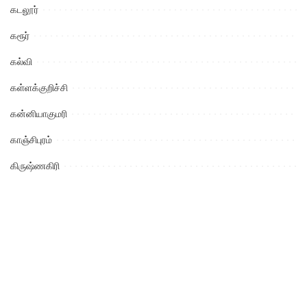
கடலூர்
கரூர்
கல்வி
கள்ளக்குறிச்சி
கன்னியாகுமரி
காஞ்சிபுரம்
கிருஷ்ணகிரி
குற்றம்
கேரள மாநிலம்
கோயம்புத்தூர்
சட்ட விழிப்புணர்வு
சிவகங்கை