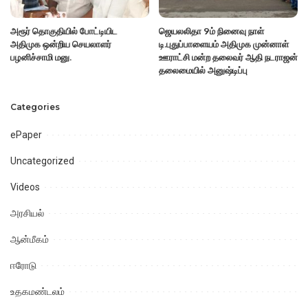
அரூர் தொகுதியில் போட்டியிட
ஜெயலலிதா 9ம் நினைவு நாள்
அதிமுக ஒன்றிய செயலாளர்
டி.புதுப்பாளையம் அதிமுக முன்னாள்
பழனிச்சாமி மனு.
ஊராட்சி மன்ற தலைவர் ஆதி நடராஜன்
தலைமையில் அனுஷ்டிப்பு
Categories
ePaper
Uncategorized
Videos
அரசியல்
ஆன்மீகம்
ஈரோடு
உதகமண்டலம்