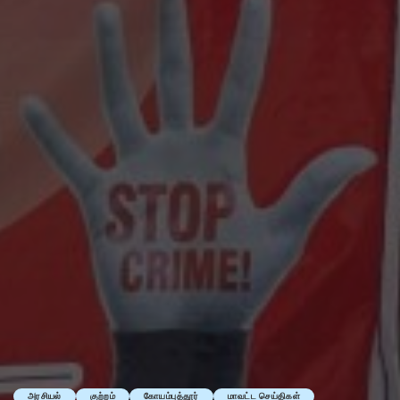
அரசியல்
குற்றம்
கோயம்புத்தூர்
மாவட்ட செய்திகள்