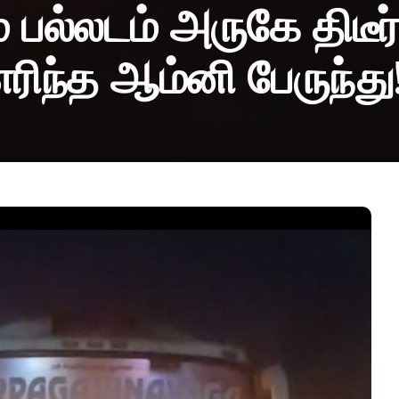
ம் பல்லடம் அருகே திடீ
எரிந்த ஆம்னி பேருந்து!