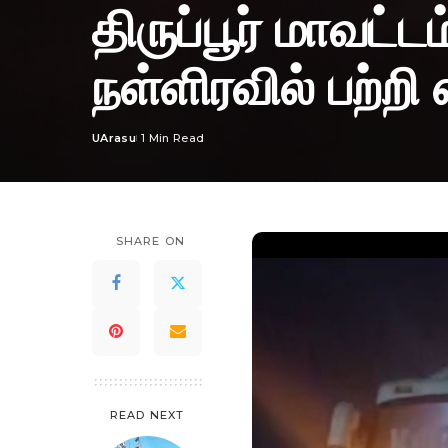
திருப்பூர் மாவட்ட
நள்ளிரவில் பற்றி 
UArasu
1 Min Read
Posted
by
SHARE ON
READ NEXT