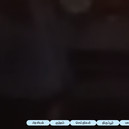
அரசியல்
குற்றம்
செய்திகள்
திருப்பூர்
மா