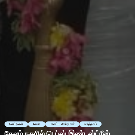
செய்திகள்
சேலம்
மாவட்ட செய்திகள்
வர்த்தகம்
சேலம் நகரில் பெப்ஸ் இண்டஸ்ட்ரீஸ்