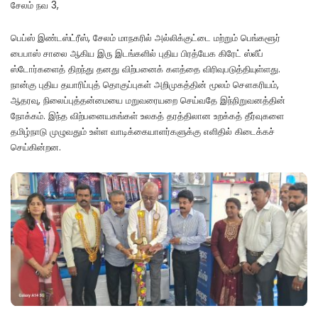
சேலம் நவ 3,
பெப்ஸ் இண்டஸ்ட்ரீஸ், சேலம் மாநகரில் அல்லிக்குட்டை மற்றும் பெங்களூர்
பைபாஸ் சாலை ஆகிய இரு இடங்களில் புதிய பிரத்யேக கிரேட் ஸ்லீப்
ஸ்டோர்களைத் திறந்து தனது விற்பனைக் களத்தை விரிவுபடுத்தியுள்ளது.
நான்கு புதிய தயாரிப்புத் தொகுப்புகள் அறிமுகத்தின் மூலம் சௌகரியம்,
ஆதரவு, நிலைப்புத்தன்மையை மறுவரையறை செய்வதே இந்நிறுவனத்தின்
நோக்கம். இந்த விற்பனையகங்கள் உலகத் தரத்திலான உறக்கத் தீர்வுகளை
தமிழ்நாடு முழுவதும் உள்ள வாடிக்கையாளர்களுக்கு எளிதில் கிடைக்கச்
செய்கின்றன.