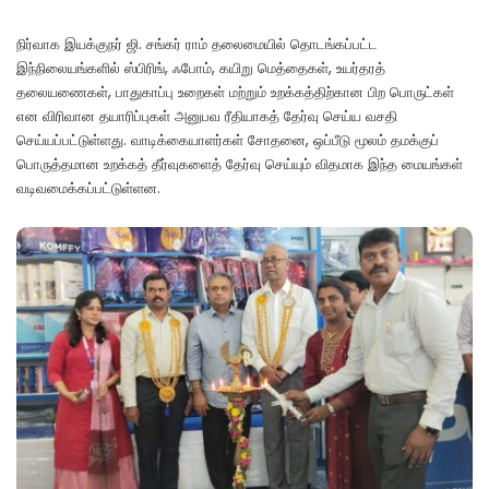
நிர்வாக இயக்குநர் ஜி. சங்கர் ராம் தலைமையில் தொடங்கப்பட்ட
இந்நிலையங்களில் ஸ்பிரிங், ஃபோம், கயிறு மெத்தைகள், உயர்தரத்
தலையணைகள், பாதுகாப்பு உறைகள் மற்றும் உறக்கத்திற்கான பிற பொருட்கள்
என விரிவான தயாரிப்புகள் அனுபவ ரீதியாகத் தேர்வு செய்ய வசதி
செய்யப்பட்டுள்ளது. வாடிக்கையாளர்கள் சோதனை, ஒப்பீடு மூலம் தமக்குப்
பொருத்தமான உறக்கத் தீர்வுகளைத் தேர்வு செய்யும் விதமாக இந்த மையங்கள்
வடிவமைக்கப்பட்டுள்ளன.