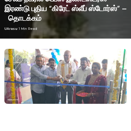
இரண்டு புதிய “கிரேட் ஸ்லீப் ஸ்டோர்ஸ்” –
தொடக்கம்
UArasu
1 Min Read
Posted
by