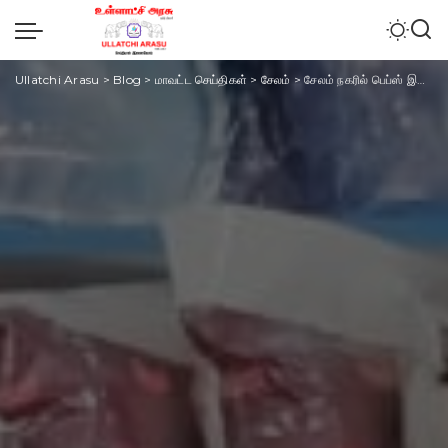
Ullatchi Arasu
>
Blog
>
மாவட்ட செய்திகள்
>
சேலம்
>
சேலம் நகரில் பெப்ஸ் இண்டஸ்ட்ரீஸ் இரண்டு புதிய “கிரேட் ஸ்லீப் ஸ்டோர்ஸ்” – தொடக்கம்