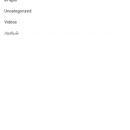
ePaper
Uncategorized
Videos
அரசியல்
ஆன்மீகம்
ஈரோடு
உதகமண்டலம்
கடலூர்
கரூர்
கல்வி
கள்ளக்குறிச்சி
கன்னியாகுமரி