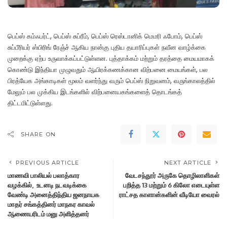
பெப்ஸ் கம்ஃபர்ட், பெப்ஸ் சுப்ரீம், பெப்ஸ் ரெஸ்டானிக் மெமரி ஃபோம், பெப்ஸ்
சுப்பீரியர் ஸ்பிரிங் ரேஞ்ச் ஆகிய நான்கு புதிய தயாரிப்புகள் நவீன வாழ்க்கை
முறைக்கு ஏற்ப உருவாக்கப்பட்டுள்ளன. புத்தாக்கம் மற்றும் தரத்தை மையமாகக்
கொண்டு இந்தியா முழுவதும் ஆயிரக்கணக்கான விற்பனை மையங்கள், பல
பிரத்யேக அங்காடிகள் மூலம் வளர்ந்து வரும் பெப்ஸ் நிறுவனம், வருங்காலத்தில்
மேலும் பல முக்கிய இடங்களில் விற்பனையகங்களைத் தொடங்கத்
திட்டமிட்டுள்ளது.
SHARE ON
PREVIOUS ARTICLE
NEXT ARTICLE
மாணவி பாலியல் பலாத்கார
வேடசந்தூர் அருகே தொழிலாளிகள்
வழக்கில், உடனடி நடவடிக்கை
பறித்த 13 மற்றும் 6 கிலோ எடையுள்ள
வேண்டி அனைத்திந்திய ஜனநாயக
ராட்சத காளான்களின் வீடியோ வைரல்
மாதர் சங்கத்தினர் மாநகர காவல்
ஆணையரிடம் மனு அளித்தனர்