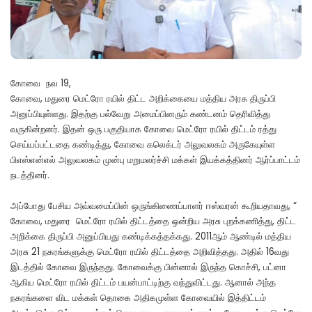
கோவை நவ 19,
கோவை, மதுரை மெட்ரோ ரயில் திட்ட அறிக்கையை மத்திய அரசு திருப்பி
அனுப்பியுள்ளது. இதற்கு பல்வேறு அமைப்பினரும் கண்டனம் தெரிவித்து
வருகின்றனர். இதன் ஒரு பகுதியாக கோவை மெட்ரோ ரயில் திட்டம் ரத்து
செய்யப்பட்டதை கண்டித்து, கோவை கலெக்டர் அலுவலகம் அருகேயுள்ள
பிஎஸ்என்எல் அலுவலகம் முன்பு மறுமலர்ச்சி மக்கள் இயக்கத்தினர் ஆர்ப்பாட்டம்
நடத்தினர்.
அப்போது பேசிய அவ்வமைப்பின் ஒருங்கிணைப்பாளர் ஈஸ்வரன் கூறியதாவது, “
கோவை, மதுரை மெட்ரோ ரயில் திட்டத்தை ஒன்றிய அரசு புறக்கணித்து, திட்ட
அறிக்கை திருப்பி அனுப்பியது கண்டிக்கத்தக்கது. 2011ஆம் ஆண்டில் மத்திய
அரசு 21 நகரங்களுக்கு மெட்ரோ ரயில் திட்டத்தை அறிவித்தது. அதில் 16வது
இடத்தில் கோவை இருந்தது. கோவைக்கு பின்னால் இருந்த கொச்சி, பட்னா
ஆகிய மெட்ரோ ரயில் திட்டம் பயன்பாட்டிற்கு வந்துவிட்டது. ஆனால் அந்த
நகரங்களை விட மக்கள் தொகை அதிகமுள்ள கோவையில் இத்திட்டம்