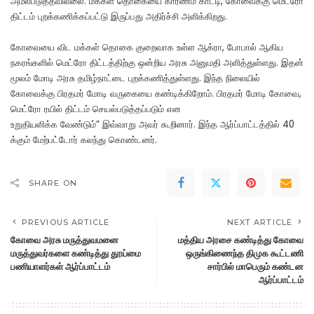
அமல்படுத்தவில்லை. மக்கள் தொகையை காரணம் காட்டி, கோவைக்கு மெட்ரோ
திட்டம் புறக்கணிக்கப்பட்டு இருப்பது அதிர்ச்சி அளிக்கிறது.
கோவையை விட மக்கள் தொகை குறைவாக உள்ள ஆக்ரா, போபால் ஆகிய
நகரங்களில் மெட்ரோ திட்டத்திற்கு ஒன்றிய அரசு அனுமதி அளித்துள்ளது. இதன்
மூலம் மோடி அரசு தமிழ்நாட்டை புறக்கணித்துள்ளது. இந்த நிலையில்
கோவைக்கு பிரதமர் மோடி வருகையை கண்டிக்கிறோம். பிரதமர் மோடி கோவை,
மெட்ரோ ரயில் திட்டம் செயல்படுத்தப்படும் என
உறுதியளிக்க வேண்டும்” இவ்வாறு அவர் கூறினார். இந்த ஆர்ப்பாட்டத்தில் 40
க்கும் மேற்பட்டோர் கலந்து கொண்டனர்.
SHARE ON
PREVIOUS ARTICLE
NEXT ARTICLE
கோவை அரசு மருத்துவமனை
மத்திய அரசை கண்டித்து கோவை
மருத்துவர்களை கண்டித்து தூய்மை
ஒருங்கிணைந்த திமுக கூட்டணி
பணியாளர்கள் ஆர்ப்பாட்டம்
சார்பில் மாபெரும் கண்டன
ஆர்ப்பாட்டம்