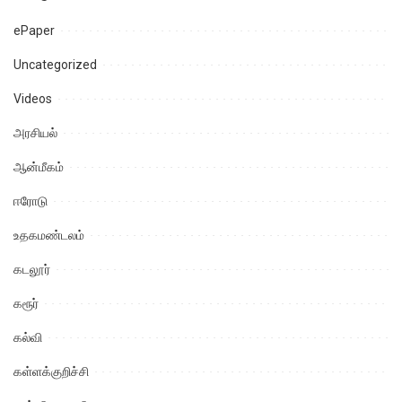
ePaper
Uncategorized
Videos
அரசியல்
ஆன்மீகம்
ஈரோடு
உதகமண்டலம்
கடலூர்
கரூர்
கல்வி
கள்ளக்குறிச்சி