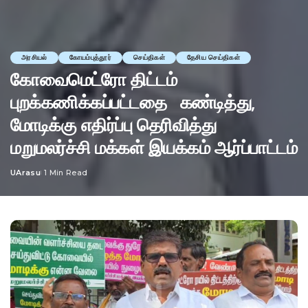
அரசியல்
கோயம்புத்தூர்
செய்திகள்
தேசிய செய்திகள்
கோவைமெட்ரோ திட்டம்
புறக்கணிக்கப்பட்டதை கண்டித்து,
மோடிக்கு எதிர்ப்பு தெரிவித்து
மறுமலர்ச்சி மக்கள் இயக்கம் ஆர்ப்பாட்டம்
UArasu
1 Min Read
Posted
by