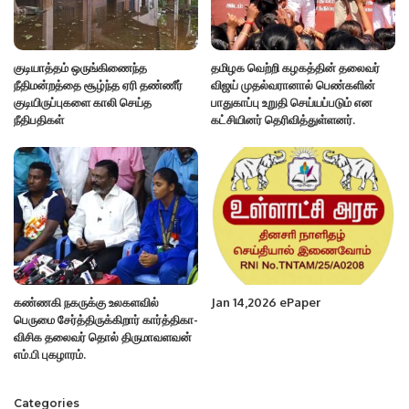
குடியாத்தம் ஒருங்கிணைந்த
தமிழக வெற்றி கழகத்தின் தலைவர்
நீதிமன்றத்தை சூழ்ந்த ஏரி தண்ணீர்
விஜய் முதல்வரானால் பெண்களின்
குடியிருப்புகளை காலி செய்த
பாதுகாப்பு உறுதி செய்யப்படும் என
நீதிபதிகள்
கட்சியினர் தெரிவித்துள்ளனர்.
கண்ணகி நகருக்கு உலகளவில்
Jan 14,2026 ePaper
பெருமை சேர்த்திருக்கிறார் கார்த்திகா-
விசிக தலைவர் தொல் திருமாவளவன்
எம்.பி புகழாரம்.
Categories