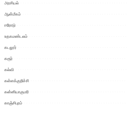
அரசியல்
ஆன்மீகம்
ஈரோடு
உதகமண்டலம்
கடலூர்
கரூர்
கல்வி
கள்ளக்குறிச்சி
கன்னியாகுமரி
காஞ்சிபுரம்
கிருஷ்ணகிரி
குற்றம்