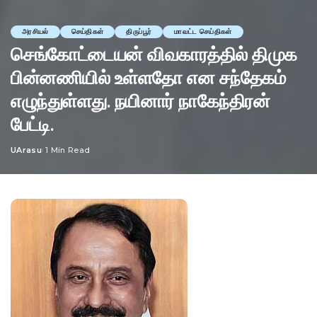
அரசியல்
செய்திகள்
திருப்பூர்
மாவட்ட செய்திகள்
செங்கோட்டையன் விவகாரத்தில் திமுக
பின்னணியில் உள்ளதோ என சந்தேகம்
எழுந்துள்ளது. நயினார் நாகேந்திரன்
பேட்டி.
UArasu
1 Min Read
Posted
by