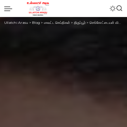
Ullatchi Arasu
>
Blog
>
மாவட்ட செய்திகள்
>
திருப்பூர்
>
செங்கோட்டையன் விவகாரத்தில் திமுக பின்னணியில் உள்ளதோ என சந்தேகம் எழுந்துள்ளது. நயினார் நாகேந்திரன் பேட்டி.