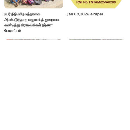
உயர் நீதிமன்ற உத்தரவை
Jan 09,2026 ePaper
அமல்படுத்தாத வருவாய்த் துறையை
கண்டித்து கிராம மக்கள் தர்ணா
போராட்டம்
பிஜேபி சார்பில் வேலை வாய்ப்பு முகாம்
தாராபுரத்தில் காங்கிரஸ் கட்சி சார்பில்
நடைபெற்றது
சேனியாகாந்தி பிறந்த நாள்
கொண்டாட்டம்
Categories
ePaper