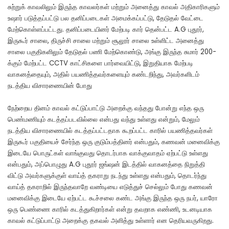
சுற்றுக் காவலிலும் இருந்த காவலர்கள் மற்றும் அனைத்து காவல் அதிகாரிகளும்
உஷார் படுத்தப்பட்டு பல தனிப்படைகள் அமைக்கப்பட்டு, தேடுதல் வேட்டை
மேற்கொள்ளப்பட்டது. தனிப்படையினர் மேற்படி கார் தென்பட்ட A.G புதூர்,
இருகூர் சாலை, திருச்சி சாலை மற்றும் சூலூர் சாலை உள்ளிட்ட அனைத்து
சாலை பகுதிகளிலும் தேடுதல் பணி மேற்கொண்டு, அங்கு இருந்த சுமார் 200-
க்கும் மேற்பட்ட CCTV காட்சிகளை பார்வையிட்டு, இறுதியாக மேற்படி
வாகனத்தையும், அதில் பயணித்தவர்களையும் கண்டறிந்து, அவர்களிடம்
நடத்திய விசாரணையின் போது
நேற்றைய தினம் காவல் கட்டுப்பாட்டு அறைக்கு வந்தது போன்று எந்த ஒரு
பெண்மணியும் கடத்தப்படவில்லை என்பது வந்து உள்ளது என்றும், மேலும்
நடத்திய விசாரணையில் கடத்தப்பட்டதாக கூறப்பட்ட காரில் பயணித்தவர்கள்
இருகூர் பகுதியைச் சேர்ந்த ஒரு குடும்பத்தினர் என்பதும், கணவன் மனைவிக்கு
இடையே பொருட்கள் வாங்குவது தொடர்பாக வாக்குவாதம் ஏற்பட்டு உள்ளது
என்பதும், அப்பொழுது A.G புதூர் ஜங்ஷன் இடத்தில் வாகனத்தை நிறுத்தி
விட்டு அவர்களுக்குள் வாய்த் தகராறு நடந்து உள்ளது என்பதும், தொடர்ந்து
வாய்த் தகராறில் இருந்தவாறே வண்டியை எடுத்துச் செல்லும் போது கணவன்
மனைவிக்கு இடையே ஏற்பட்ட கூச்சலை கண்ட அங்கு இருந்த ஒரு நபர், யாரோ
ஒரு பெண்ணை காரில் கடத்துகிறார்கள் என்று தவறாக எண்ணி, உடனடியாக
காவல் கட்டுப்பாட்டு அறைக்கு தகவல் அளித்து உள்ளார் என தெரியவருகிறது.