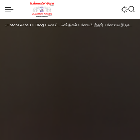
Ullatchi Arasu
>
Blog
>
மாவட்ட செய்திகள்
>
கோயம்புத்தூர்
>
கோவை இருகூரில் பெண் காரில் கடத்தப்பட்ட சம்பவம் : பாதிக்கப்பட்ட பெண்ணிடம் விசாரணை நடத்திய காவல்துறை – வீடியோ வெளியிட்ட !!!