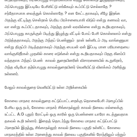
அப்பொழுது இப்படியே பேசிகிட்டு எங்கேயும் கூப்பிட்டு செல்லாதே ?
சந்தோசமாக வைத்துக் கொள்ளாதே ? என கேட்டதாகவும், கீழே இறங்க
அதற்கு வீட்டிற்கு சென்றால் பெரிய பிரச்சனையாகி விடும் என்று கணவர் வா,
வா என்று கூப்பிட்டதாகவும், அதற்கு தான் வரவில்லை என்று கூறியதாகவும்,
அப்பொழுது காருக்குள் பிடித்து இழுத்து வீட்டில் போய் பேசி கொள்ளலாம் என்று
அடுத்ததாகவும், அதற்கு அந்தப் பெண்ணும் நான் உன்னிடம் அடி வாங்கணுமா
என்று திருப்பி அடித்ததாகவும் அதற்கு பையன் ஏன் இப்படி மான மரியாதையை
வாங்குகிறீர்கள் முதலில் காரை எடுங்கள் என்று கூறியதாகவும் பிறகு கிளம்பி
வந்ததாக அந்தப் பெண் காவல் துறையினரின் விசாரணையில் கூறுகிறார்,
அந்த வீடியோ தற்பொழுது காவல்துறையினர் வெளியிட்டு விளக்கம் அளித்து
உள்ளனர்.
மேலும் காவல்துறை வெளியிட்டு உள்ள அறிக்கையில்
கோவை மாநகர காவல்துறை கட்டுப்பாட்டறைக்கு தொலைபேசி அழைப்பில்
பேசிய ஒரு நபர், கோவை மாநகர் சிங்காநல்லூர் காவல் நிலைய எல்லைக்கு
உட்பட்ட A.G புதூர் ரோட்டில் ஒரு காரில் ஒரு பெண்ணை யாரோ கடத்துவதாக
தகவல் கூறி உள்ளார். இதைத் தொடர்ந்து கோவை மாநகர கட்டுப்பாட்டு
அறையில் இருந்து, சிங்காநல்லூர் காவல் நிலைய பகுதி உள்ளிட்ட கோவை
மாநகரத்தில் உள்ள அனைத்து காவல் நிலைய பகுதிகளில் ரோந்திலும் மற்றும்