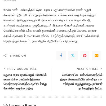
மேலே கண்ட சம்பவத்தில் தொடர்புடைய குடும்பத்தினரின் நலன் கருதி
அவர்கள் பற்றிய விபரம் எதுவும் அளிக்கப்படவில்லை என்பதை தெரிவித்துக்
கொள்ளப்படுகிறது என்றும், மேற்படி சம்பவம் தொடர்பாக, தொய்வின்றி,
கண்ணும் கருத்துமாக முழுநோக்குடன் சிறப்பாக செயல்பட்டு உண்மையை
வெளிக்கொண்டு வந்த காவல் துறையினர் அனைவருக்கும் கோவை மாநகர
காவல் ஆணையர் ஆ.சரவண சுந்தர், வாழ்த்துக்களையும், பாராட்டுக்களையும்
தெரிவித்துக் கொண்டதாக அதில் தெரிவிக்கப்பட்டு உள்ளது.
SHARE ON
PREVIOUS ARTICLE
NEXT ARTICLE
மதுரை அரசு உதவிபெறும் பள்ளியில்
செங்கோட்டையன் விவகாரத்தில்
மாணவிக்கு பாலியல் ரீதியான
திமுக பின்னணியில் உள்ளதோ என
தொந்தரவு கொடுத்த ஆசிரியர் மீது
சந்தேகம் எழுந்துள்ளது. நயினார்
போக்சோ வழக்கு பதிவு
நாகேந்திரன் பேட்டி.
Leave a Reply