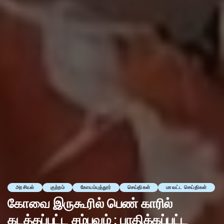
அரசியல்
குற்றம்
கோயம்புத்தூர்
செய்திகள்
மாவட்ட செய்திகள்
கோவை இருகூரில் பெண் காரில்
கடத்தப்பட்ட சம்பவம் : பாதிக்கப்பட்ட