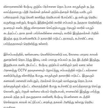
விசாரணையில் மேற்படி குடும்ப பிரச்சனை தொடர்பாக காருக்குள் நடந்த
வாய்த்தகராறு பற்றி அவர்கள் தங்கள் குடும்பத்தைச் சேர்ந்த யாரிடமும்
பகிராததால் அது வெளி உலகிற்கு தெரியாமல் போய்விட்டது என்பது தெரிய
வருகிறது என்றும், மேலும், இந்நிகழ்வில் காரில் சம்பவம் நடந்ததாக தெரிவித்த
நபரையும் கண்டறிந்து விசாரணை செய்தபொழுது அவரும் காரில் யாரும்
கடத்தப்பட்டதாக தான் பார்க்கவில்லை எனவும், காரில் இருந்தவர்கள் அதில்
இருந்த ஒரு பெண்மணியிடம் தகராறில் ஈடுபட்டதாகவும், கூச்சலிட்டதை
பார்த்ததாகவும் தெரிவித்து உள்ளார்.
இச்சம்பவத்தில், உண்மையை வெளிக்கொண்டு வர, கோவை மாநகர காவல்
துறையினர் தொடர்ந்து இரவு, பகல் பாராது சம்பவம் நடந்த இடத்தில் இருந்து,
இறுதியாக கண்டறியப்பட்ட மேற்படி குடும்பம் வசிக்கும் நகர் வரை உள்ள
அனைத்து CCTV தரவுகளையும் ஆராய்ந்து, சம்பவத்தில் ஈடுபட்டவர்களை
கண்டுபிடித்து விசாரித்த போது, காருக்குள் தகராறில் ஈடுபட்ட இருவரும்
கணவன் மனைவி என்பதும், அவர்கள் பொருள் வாங்குவது தொடர்பாக
தங்களுக்குள் ஏற்பட்ட விவாதத்தின் போது கூச்சலிட்டு வாய்த்தகராறு செய்து
கொண்டதும், அதன் உண்மை விபரம் தெரியாமல், சாலையில் இருந்து பார்த்து
தகவல் தந்த நபர் தவறுதலாக எண்ணி, மேற்படி பெண்ணை கடத்திச்
செல்வதாக காவல் கட்டுப்பாட்டறைக்கு தகவல் அளித்து உள்ளது தெரிய
வருகிறது.