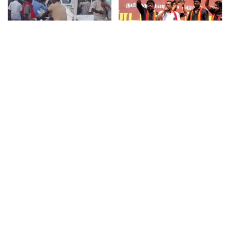
திருச்சி புதுக்கோட்டை தேசிய
தமிழக வெற்றி கழகத்தின் தலைவர்
நெடுஞ்சாலையில் சிறிய ரக விமானம்
விஜய் முதல்வரானால் பெண்களின்
தரையிறங்கியதால் பரபரப்பு
பாதுகாப்பு உறுதி செய்யப்படும் என
கட்சியினர் தெரிவித்துள்ளனர்.
Categories
ePaper
Uncategorized
Videos
அரசியல்
ஆன்மீகம்