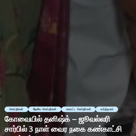
செய்திகள்
தேசிய செய்திகள்
மாவட்ட செய்திகள்
வர்த்தகம்
கோவையில் தனிஷ்க் – ஜூவல்லரி
சார்பில் 3 நாள் வைர நகை கண்காட்சி