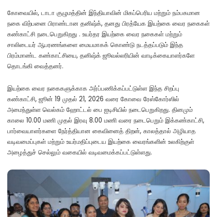
கோவையில், டாடா குழுமத்தின் இந்தியாவின் மிகப்பெரிய மற்றும் நம்பகமான
நகை விற்பனை பிராண்டான தனிஷ்க், தனது பிரத்யேக இயற்கை வைர நகைகள்
கண்காட்சி நடைபெறுகிறது . உயர்தர இயற்கை வைர நகைகள் மற்றும்
சாலிடையர் ஆபரணங்களை மையமாகக் கொண்டு நடத்தப்படும் இந்த
பிரம்மாண்ட கண்காட்சியை, தனிஷ்க் ஜூவல்லரியின் வாடிக்கையாளர்களே
தொடங்கி வைத்தனர்.
இயற்கை வைர நகைகளுக்காக அர்ப்பணிக்கப்பட்டுள்ள இந்த சிறப்பு
கண்காட்சி, ஜூன் 19 முதல் 21, 2026 வரை கோவை ரேஸ்கோர்ஸில்
அமைந்துள்ள வெல்கம் ஹோட்டல் பை ஐடிசியில் நடைபெறுகிறது. தினமும்
காலை 10.00 மணி முதல் இரவு 8.00 மணி வரை நடைபெறும் இக்கண்காட்சி,
பார்வையாளர்களை நேர்த்தியான கைவினைத் திறன், காலத்தால் அழியாத
வடிவமைப்புகள் மற்றும் உயர்மதிப்புடைய இயற்கை வைரங்களின் உலகிற்குள்
அழைத்துச் செல்லும் வகையில் வடிவமைக்கப்பட்டுள்ளது.