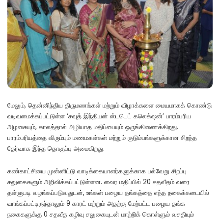
மேலும், தென்னிந்திய திருமணங்கள் மற்றும் விழாக்களை மையமாகக் கொண்டு
வடிவமைக்கப்பட்டுள்ள ‘சவுத் இந்தியன் ஸ்டடெட் கலெக்‌ஷன்’ பாரம்பரிய
அழகையும், காலத்தால் அழியாத மதிப்பையும் ஒருங்கிணைக்கிறது.
பாரம்பரியத்தை விரும்பும் மணமகள்கள் மற்றும் குடும்பங்களுக்கான சிறந்த
தேர்வாக இந்த தொகுப்பு அமைகிறது.
கண்காட்சியை முன்னிட்டு வாடிக்கையாளர்களுக்காக பல்வேறு சிறப்பு
சலுகைகளும் அறிவிக்கப்பட்டுள்ளன. வைர மதிப்பில் 20 சதவீதம் வரை
தள்ளுபடி வழங்கப்படுவதுடன், உங்கள் பழைய தங்கத்தை எந்த நகைக்கடையில்
வாங்கப்பட்டிருந்தாலும் 9 காரட் மற்றும் அதற்கு மேற்பட்ட பழைய தங்க
நகைகளுக்கு 0 சதவீத கழிவு சலுகையுடன் மாற்றிக் கொள்ளும் வசதியும்