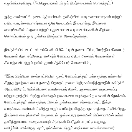
வழங்கப்படுகிறது. (*விதிமுறைகள் மற்றும் நிபந்தனைகள் பொருந்தும்.)
இந்த கண்காட்சி, நகை ஆர்வலர்கள், தனிஷ்கின் வாடிக்கையாளர்கள் மற்றும்
புதிய வாடிக்கையாளர்களை ஒரே மேடையில் இணைத்து, இயற்கை
வைரங்களின் அருமை மற்றும் புதுமையான வடிவமைப்புகளின் சிறப்பை
கொண்டாடும் ஒரு முக்கிய நிகழ்வாக அமைந்துள்ளது.
நிகழ்ச்சியில் டைட்டன் கம்பெனி லிமிடெட்டின் நகைப் பிரிவு பிராந்திய கிளஸ்டர்
மேலாளர் திரு. சந்தோஷ், தனிஷ்க் கோவை ஏரியா பிஸ்னஸ் மேலாளர்கள்
சிவரஞ்சனி மற்றும் நவீன் குமார் ஆகியோர் பேசுகையில் ,
“இந்த பிரத்யேக கண்காட்சியின் மூலம் கோயம்புத்தூர் மக்களுக்கு எங்களின்
சிறந்த இயற்கை வைர நகைத் தொகுப்புகளை அறிமுகப்படுத்துவதில் மகிழ்ச்சி
அடைகிறோம். நேர்த்தியான கைவினைத் திறன், புதுமையான வடிவமைப்பு
மற்றும் தரத்தில் சிறந்து விளங்கும் நகைகளை வழங்குவதே எங்களின் நோக்கம்.
கோயம்புத்தூர் எங்களுக்கு மிகவும் முக்கியமான சந்தையாகும். இங்கு
வாடிக்கையாளர்கள் அளித்து வரும் வரவேற்பு மிகுந்த உற்சாகத்தை அளிக்கிறது.
இயற்கை வைரங்களின் அழகையும், ஒவ்வொரு நகையின் பின்னணியில் உள்ள
தனித்துவமான கதைகளையும் அவர்கள் பெரிதும் பாராட்டி வருவது
மகிழ்ச்சியளிக்கிறது. தரம், நம்பிக்கை மற்றும் சிறப்பான வாடிக்கையாளர்