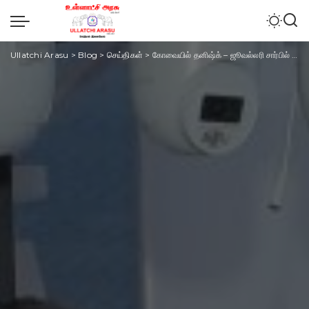
Ullatchi Arasu
>
Blog
>
செய்திகள்
>
கோவையில் தனிஷ்க் – ஜூவல்லரி சார்பில் 3 நாள் வைர நகை கண்காட்சி துவக்கம்