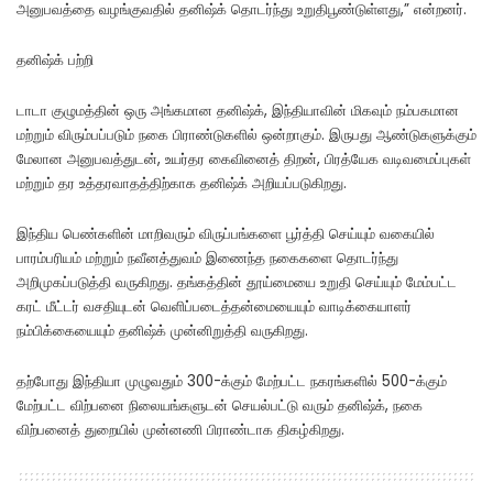
அனுபவத்தை வழங்குவதில் தனிஷ்க் தொடர்ந்து உறுதிபூண்டுள்ளது,” என்றனர்.
தனிஷ்க் பற்றி
டாடா குழுமத்தின் ஒரு அங்கமான தனிஷ்க், இந்தியாவின் மிகவும் நம்பகமான
மற்றும் விரும்பப்படும் நகை பிராண்டுகளில் ஒன்றாகும். இருபது ஆண்டுகளுக்கும்
மேலான அனுபவத்துடன், உயர்தர கைவினைத் திறன், பிரத்யேக வடிவமைப்புகள்
மற்றும் தர உத்தரவாதத்திற்காக தனிஷ்க் அறியப்படுகிறது.
இந்திய பெண்களின் மாறிவரும் விருப்பங்களை பூர்த்தி செய்யும் வகையில்
பாரம்பரியம் மற்றும் நவீனத்துவம் இணைந்த நகைகளை தொடர்ந்து
அறிமுகப்படுத்தி வருகிறது. தங்கத்தின் தூய்மையை உறுதி செய்யும் மேம்பட்ட
கரட் மீட்டர் வசதியுடன் வெளிப்படைத்தன்மையையும் வாடிக்கையாளர்
நம்பிக்கையையும் தனிஷ்க் முன்னிறுத்தி வருகிறது.
தற்போது இந்தியா முழுவதும் 300-க்கும் மேற்பட்ட நகரங்களில் 500-க்கும்
மேற்பட்ட விற்பனை நிலையங்களுடன் செயல்பட்டு வரும் தனிஷ்க், நகை
விற்பனைத் துறையில் முன்னணி பிராண்டாக திகழ்கிறது.