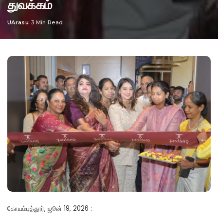
துவக்கம்
UArasu
3 Min Read
Posted
by
கோயம்புத்தூர், ஜூன் 19, 2026 :