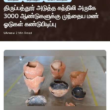
திருப்பத்தூர் அடுத்த கந்திலி அருகே
3000 ஆண்டுகளுக்கு முந்தைய மண்
ஓடுகள் கண்டுபிடிப்பு
UArasu
2 Min Read
Posted
by