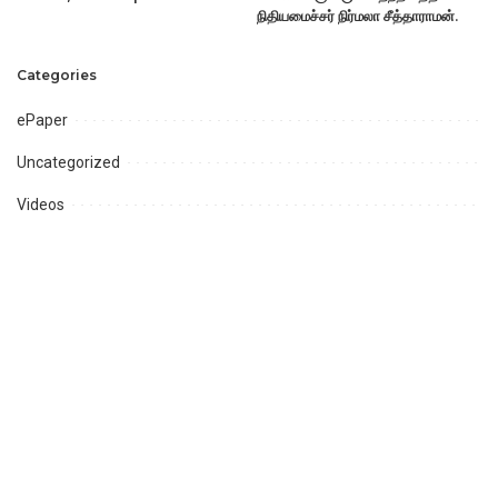
நிதியமைச்சர் நிர்மலா சீத்தாராமன்.
Categories
ePaper
Uncategorized
Videos
அரசியல்
ஆன்மீகம்
ஈரோடு
உதகமண்டலம்
கடலூர்
கரூர்