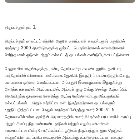
திருப்பத்தூர் நவ 3,
திருப்பத்தூர் மாவட்டம் கந்திலி அருகே தொப்பளக் கவுண்டனூர் பகுதியில்
ஏறத்தாழ 3000 ஆண்டுகளுக்கு முற்பட்ட பெருங்கற்காலக் காலத்தினைச்
சேர்ந்த மண் ஓடுகள் மற்றும் கல்வட்டத் தடயங்கள் கண்டுபிடிக்கப்பட்டுள்ளன.
மேலும் சில மாதங்களுக்கு முன்பு, தொப்பளக்ஐ கவுண்டனூரில் தனியார்
மாந்தோப்பில் விவசாயப் பணிக்காக ஜே.சி.பி. இயந்திரம் பயன்படுத்தியபோது,
பல பானை ஓடுகள் வெளிப்பட்டன. அப்பகுதி இளைஞர்கள்உ இதுகுறித்து
அளித்த தகவலின் அடிப்படையில், ஆய்வுக் குழு அங்கு சென்று மேற்பரப்பில்
சிதறியிருந்த ஓடுகளை சேகரித்து ஆய்வு மேற்கொண்டது.அப்பகுதியில்
கல்வட்டங்கள் மற்றும் கற்திட்டைகள் இருந்ததற்கான தடயங்களும்
உறுதிப்படுத்தப்பட்டன. மேலும் மாந்தோப்பிலிருந்து சுமார் 300 மீட்டர்
தொலைவில் உள்ள குன்றின் அடிவாரத்தில், சுமார் 10 ஏக்கர் பரப்பளவில் கருப்பு
மற்றும் சிவப்பு நிற மண்பாண்ட ஓடுகள் மற்றும் எலும்பு எச்சங்கள்
காணப்பட்டன.பின்பு சேகரிக்கப்பட்ட ஓடுகள் திருப்பத்தூர் தூய நெஞ்சக்
கல்லூரியின் பாரம்பரிய மையத்தில் ஆய்வுக்கு உட்படுத்தப்பட்டன. உடைந்த