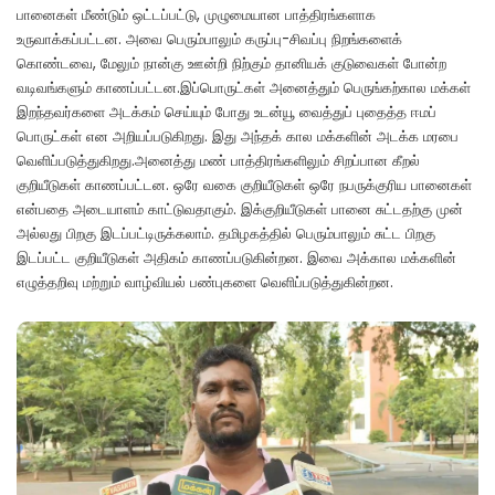
பானைகள் மீண்டும் ஒட்டப்பட்டு, முழுமையான பாத்திரங்களாக
உருவாக்கப்பட்டன. அவை பெரும்பாலும் கருப்பு-சிவப்பு நிறங்களைக்
கொண்டவை, மேலும் நான்கு ஊன்றி நிற்கும் தானியக் குடுவைகள் போன்ற
வடிவங்களும் காணப்பட்டன.இப்பொருட்கள் அனைத்தும் பெருங்கற்கால மக்கள்
இறந்தவர்களை அடக்கம் செய்யும் போது உடன்யூ வைத்துப் புதைத்த ஈமப்
பொருட்கள் என அறியப்படுகிறது. இது அந்தக் கால மக்களின் அடக்க மரபை
வெளிப்படுத்துகிறது.அனைத்து மண் பாத்திரங்களிலும் சிறப்பான கீறல்
குறியீடுகள் காணப்பட்டன. ஒரே வகை குறியீடுகள் ஒரே நபருக்குரிய பானைகள்
என்பதை அடையாளம் காட்டுவதாகும். இக்குறியீடுகள் பானை சுட்டதற்கு முன்
அல்லது பிறகு இடப்பட்டிருக்கலாம். தமிழகத்தில் பெரும்பாலும் சுட்ட பிறகு
இடப்பட்ட குறியீடுகள் அதிகம் காணப்படுகின்றன. இவை அக்கால மக்களின்
எழுத்தறிவு மற்றும் வாழ்வியல் பண்புகளை வெளிப்படுத்துகின்றன.