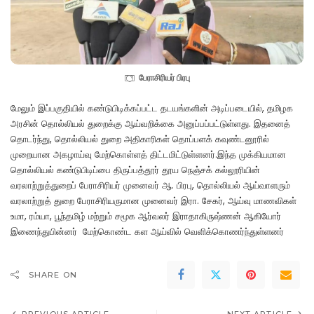
பேராசிரியர் பிரபு
மேலும் இப்பகுதியில் கண்டுபிடிக்கப்பட்ட தடயங்களின் அடிப்படையில், தமிழக
அரசின் தொல்லியல் துறைக்கு ஆய்வறிக்கை அனுப்பப்பட்டுள்ளது. இதனைத்
தொடர்ந்து, தொல்லியல் துறை அதிகாரிகள் தொப்பளக் கவுண்டனூரில்
முறையான அகழாய்வு மேற்கொள்ளத் திட்டமிட்டுள்ளனர்.இந்த முக்கியமான
தொல்லியல் கண்டுபிடிப்பை திருப்பத்தூர் தூய நெஞ்சக் கல்லூரியின்
வரலாற்றுத்துறைப் பேராசிரியர் முனைவர் ஆ. பிரபு, தொல்லியல் ஆய்வாளரும்
வரலாற்றுத் துறை பேராசிரியருமான முனைவர் இரா. சேகர், ஆய்வு மாணவிகள்
உமா, ரம்யா, பூந்தமிழ் மற்றும் சமூக ஆர்வலர் இராதாகிருஷ்ணன் ஆகியோர்
இணைந்துபின்னர் மேற்கொண்ட கள ஆய்வில் வெளிக்கொணர்ந்துள்ளனர்
SHARE ON