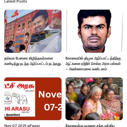
Latest Posts
தவெக பேனரை கிழித்தவர்களை
கோவையில் திமுக ஆர்ப்பாட்டத்திற்கு
கண்டித்து நடந்த ஆர்ப்பாட்டம் நடந்தது.
ஆட்களை ஏற்றிச் செல்ல அரசு பஸ்கள்
– அண்ணாமலை கண்டனம்
Nov 07,2025 ePaper
கோவைக்கு வருகை தந்த மத்திய