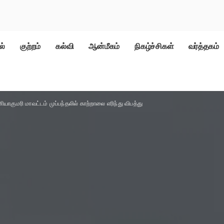
ல்
குற்றம்
கல்வி
ஆன்மீகம்
நிகழ்ச்சிகள்
வர்த்தகம்
ியாகுமரி மாவட்டம் முப்பந்தலில் காற்றாலை எரிந்து விபத்து