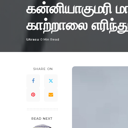
கன்னியாகுமரி மாவ
காற்றாலை எரிந்து
UArasu
0 Min Read
Posted
by
SHARE ON
READ NEXT