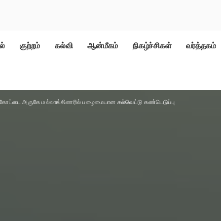
ல்
குற்றம்
கல்வி
ஆன்மீகம்
நிகழ்ச்சிகள்
வர்த்தகம்
க்கோட்டை அருகே மல்லாங்கிணரில் பழைமையான கல்வெட்டு கண்டெடுப்பு