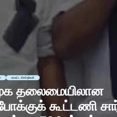
்
மாவட்ட செய்திகள்
திமுக தலைமையிலான
்போக்குக் கூட்டணி சார்