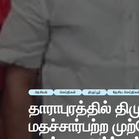
அரசியல்
செய்திகள்
திருப்பூர்
தேசிய செய்திகள
தாராபுரத்தில் 
மதச்சார்பற்ற முற