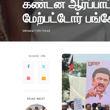
கண்டன ஆர்ப்பாட்
மேற்பட்டோர் பங்கே
UArasu
1 Min Read
Posted
by
SHARE ON
READ NEXT