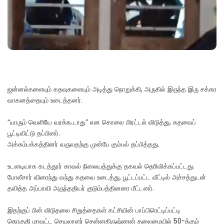
ஜன்னல்களையும் கதவுகளையும் அடித்து நொறுக்கி, அருகில் இருந்த இரு சக்கர
வாகனத்தையும் உடைத்தனர்.
“யாரும் வெளியே வரக்கூடாது” என கொலை மிரட்டல் விடுத்து, கதவைப்
பூட்டிவிட்டு தப்பினர்.
அக்கம்பக்கத்தினர் வருவதற்கு முன்பே கும்பல் தப்பித்தது.
உடனடியாக கடத்தூர் காவல் நிலையத்துக்கு தகவல் தெரிவிக்கப்பட்டது.
போலீசார் விரைந்து வந்து கதவை உடைத்து, பூட்டப்பட்ட வீட்டில் அச்சத்துடன்
தவித்த அப்பாவி அருந்ததியர் குடும்பத்தினரை மீட்டனர்.
இதற்குப் பின் விடுதலை சிறுத்தைகள் கட்சியின் பாப்பிரெட்டிப்பட்டி
தொகுதி மாவட்ட செயலாளர் சென்னகிருஷ்ணன் தலைமையில் 50-க்கும்