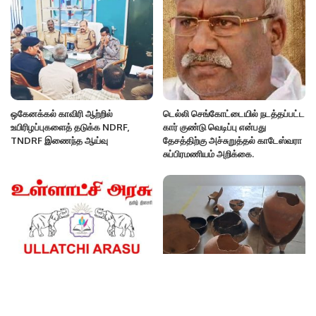
ஒகேனக்கல் காவிரி ஆற்றில்
டெல்லி செங்கோட்டையில் நடத்தப்பட்ட
உயிரிழப்புகளைத் தடுக்க NDRF,
கார் குண்டு வெடிப்பு என்பது
TNDRF இணைந்த ஆய்வு
தேசத்திற்கு அச்சுறுத்தல் காடேஸ்வரா
சுப்பிரமணியம் அறிக்கை.
Oct 29,2025 ePaper
திருப்பத்தூர் அடுத்த கந்திலி அருகே
3000 ஆண்டுகளுக்கு முந்தைய மண்