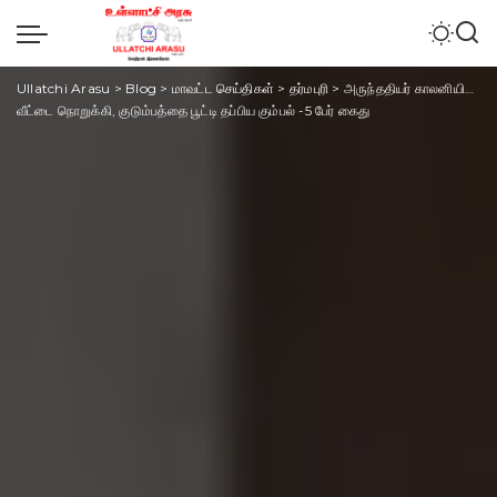
Ullatchi Arasu
>
Blog
>
மாவட்ட செய்திகள்
>
தர்மபுரி
>
அருந்ததியர் காலனியில் சாதி வெறி கும்பலின் இரவு தாக்குதல்:
வீட்டை நொறுக்கி, குடும்பத்தை பூட்டி தப்பிய கும்பல் -5 பேர் கைது