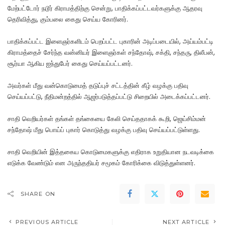
மேற்பட்டோர் நடூர் கிராமத்திற்கு சென்று, பாதிக்கப்பட்டவர்களுக்கு ஆதரவு
தெரிவித்து, கும்பலை கைது செய்ய கோரினர்.
பாதிக்கப்பட்ட இளைஞர்களிடம் பெறப்பட்ட புகாரின் அடிப்படையில், அய்யம்பட்டி
கிராமத்தைச் சேர்ந்த வன்னியர் இளைஞர்கள் சந்தோஷ், சக்தி, சந்தரு, திலீபன்,
சூர்யா ஆகிய ஐந்துபேர் கைது செய்யப்பட்டனர்.
அவர்கள் மீது வன்கொடுமைத் தடுப்புச் சட்டத்தின் கீழ் வழக்கு பதிவு
செய்யப்பட்டு, நீதிமன்றத்தில் ஆஜர்படுத்தப்பட்டு சிறையில் அடைக்கப்பட்டனர்.
சாதி வெறியர்கள் தங்கள் தங்கையை கேலி செய்ததாகக் கூறி, ஜெய்சிம்மன்
சந்தோஷ் மீது பொய்ப் புகார் கொடுத்து வழக்கு பதிவு செய்யப்பட்டுள்ளது.
சாதி வெறியின் இத்தகைய கொடுமைகளுக்கு எதிராக உறுதியான நடவடிக்கை
எடுக்க வேண்டும் என அருந்ததியர் சமூகம் கோரிக்கை விடுத்துள்ளனர்.
SHARE ON
PREVIOUS ARTICLE
NEXT ARTICLE