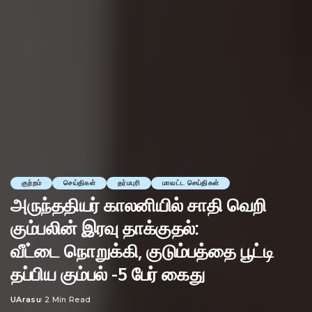
குற்றம்
செய்திகள்
தர்மபுரி
மாவட்ட செய்திகள்
அருந்ததியர் காலனியில் சாதி வெறி
கும்பலின் இரவு தாக்குதல்:
வீட்டை நொறுக்கி, குடும்பத்தை பூட்டி
தப்பிய கும்பல் -5 பேர் கைது
UArasu
2 Min Read
Posted