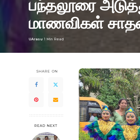
பந்தலூரை அடுத்த
மாணவிகள் சாத
UArasu
1 Min Read
Posted
by
SHARE ON
READ NEXT