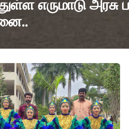
ுள்ள எருமாடு அரசு ப
னை..