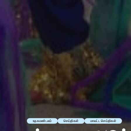
உதகமண்டலம்
செய்திகள்
மாவட்ட செய்திகள்