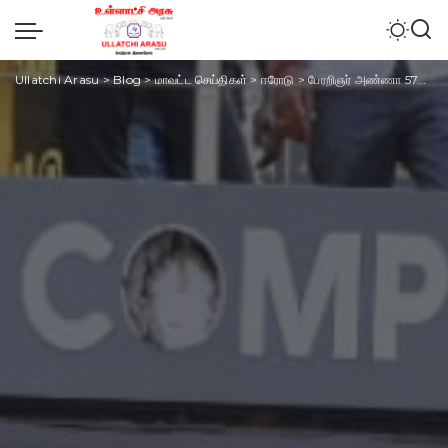
Ullatchi Arasu
>
Blog
>
மாவட்ட செய்திகள்
>
ஈரோடு
>
பேரறிஞர் அண்ணா 57வது நினைவு தினத்தை முன்னிட்டு அமைச்சர் முத்துசாமி மலரஞ்சலி செலுத்தினார்.