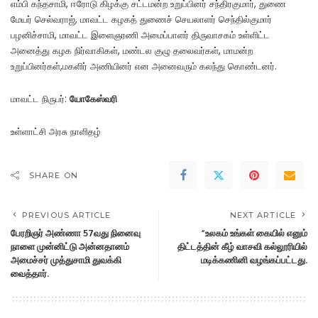
எம்பி கந்தசாமி, ஈரோடு கிழக்கு சட்டமன்ற உறுப்பினர் சந்திரகுமார், துணை
மேயர் செல்வராஜ், மாவட்ட கழகத் துணைச் செயலாளர் செந்தில்குமார்
பழனிச்சாமி, மாவட்ட இளைஞரணி அமைப்பாளர் திருவாசகம் உள்ளிட்ட
அனைத்து கழக நிர்வாகிகள், மண்டல குழு தலைவர்கள், மாமன்ற
உறுப்பினர்கள்,மகளிர் அணியினர் என அனைவரும் கலந்து கொண்டனர்.
மாவட்ட நிருபர்:
யோகேஸ்வரி
உள்ளாட்சி அரசு நாளிதழ்
SHARE ON
PREVIOUS ARTICLE
NEXT ARTICLE
பேரறிஞர் அண்ணா 57வது நினைவு
“உலகம் உங்கள் கையில் எனும்
நாளை முன்னிட்டு அன்னதானம்
திட்டத்தின் கீழ் வாசவி கல்லூரியில்
அமைச்சர் முத்துசாமி துவக்கி
மடிக்கணினி வழங்கப்பட்டது.
வைத்தார்.