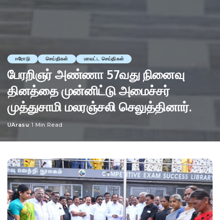
ஈரோடு
செய்திகள்
மாவட்ட செய்திகள்
பேரறிஞர் அண்ணா 57வது நினைவு
தினத்தை முன்னிட்டு அமைச்சர்
முத்துசாமி மலரஞ்சலி செலுத்தினார்.
UArasu
1 Min Read
Posted
by