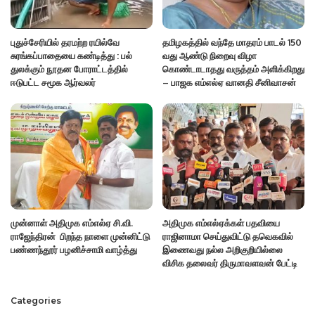
புதுச்சேரியில் தரமற்ற ரயில்வே
தமிழகத்தில் வந்தே மாதரம் பாடல் 150
சுரங்கப்பாதையை கண்டித்து : பல்
வது ஆண்டு நிறைவு விழா
துலக்கும் நூதன போராட்டத்தில்
கொண்டாடாதது வருத்தம் அளிக்கிறது
ஈடுபட்ட சமூக ஆர்வலர்
– பாஜக எம்எல்ஏ வானதி சீனிவாசன்
முன்னாள் அதிமுக எம்எல்ஏ சி.வி.
அதிமுக எம்எல்ஏக்கள் பதவியை
ராஜேந்திரன் பிறந்த நாளை முன்னிட்டு
ராஜினாமா செய்துவிட்டு தவெகவில்
பண்ணந்தூர் பழனிச்சாமி வாழ்த்து
இணைவது நல்ல அறிகுறியில்லை
விசிக தலைவர் திருமாவளவன் பேட்டி
Categories