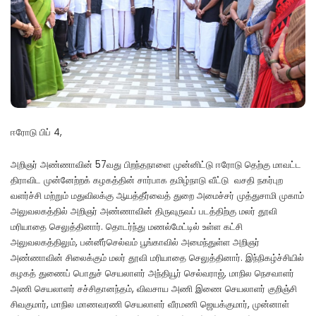
ஈரோடு பிப் 4,
அறிஞர் அண்ணாவின் 57வது பிறந்தநாளை முன்னிட்டு ஈரோடு தெற்கு மாவட்ட
திராவிட முன்னேற்றக் கழகத்தின் சார்பாக தமிழ்நாடு வீட்டு வசதி நகர்புற
வளர்ச்சி மற்றும் மதுவிலக்கு ஆயத்தீர்வைத் துறை அமைச்சர் முத்துசாமி முகாம்
அலுவலகத்தில் அறிஞர் அண்ணாவின் திருவுருவப் படத்திற்கு மலர் தூவி
மரியாதை செலுத்தினார். தொடர்ந்து மணல்மேட்டில் உள்ள கட்சி
அலுவலகத்திலும், பன்னீர்செல்வம் பூங்காவில் அமைந்துள்ள அறிஞர்
அண்ணாவின் சிலைக்கும் மலர் தூவி மரியாதை செலுத்தினார். இந்நிகழ்ச்சியில்
கழகத் துணைப் பொதுச் செயலாளர் அந்தியூர் செல்வராஜ், மாநில நெசவாளர்
அணி செயலாளர் சச்சிதானந்தம், விவசாய அணி இணை செயலாளர் குறிஞ்சி
சிவகுமார், மாநில மாணவரணி செயலாளர் வீரமணி ஜெயக்குமார், முன்னாள்