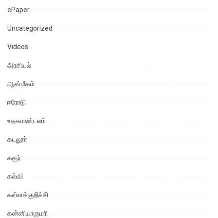
ePaper
Uncategorized
Videos
அரசியல்
ஆன்மீகம்
ஈரோடு
உதகமண்டலம்
கடலூர்
கரூர்
கல்வி
கள்ளக்குறிச்சி
கன்னியாகுமரி