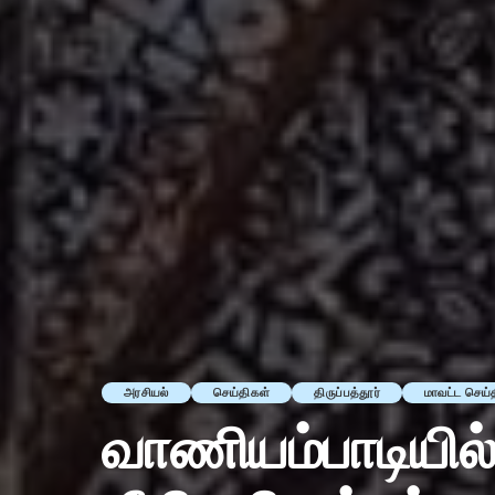
அரசியல்
செய்திகள்
திருப்பத்தூர்
மாவட்ட செய்
வாணியம்பாடியில் 