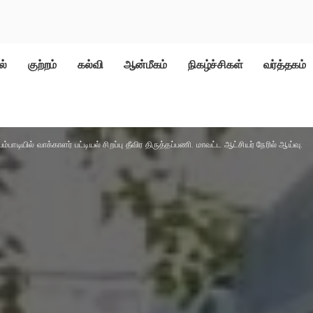
ல்
குற்றம்
கல்வி
ஆன்மீகம்
நிகழ்ச்சிகள்
வர்த்தகம்
்பாடியில் வாக்காளர் பட்டியல் சிறப்பு தீவிர திருத்தப்பணி. மாவட்ட ஆட்சியர் நேரில் ஆய்வு.