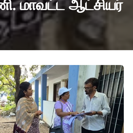
ணி. மாவட்ட ஆட்சியர்