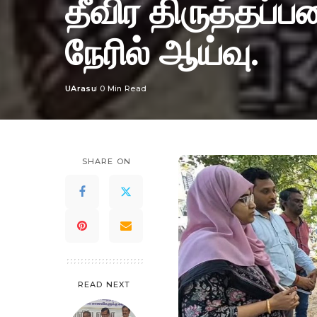
தீவிர திருத்தப்ப
நேரில் ஆய்வு.
UArasu
0 Min Read
Posted
by
SHARE ON
READ NEXT