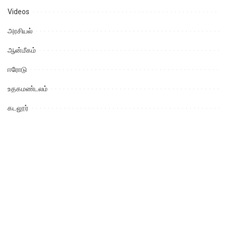
Videos
அரசியல்
ஆன்மீகம்
ஈரோடு
உதகமண்டலம்
கடலூர்
கரூர்
கல்வி
கள்ளக்குறிச்சி
கன்னியாகுமரி
காஞ்சிபுரம்
கிருஷ்ணகிரி