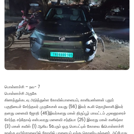
பொள்ளாச்சி – நவ- 7
பொள்ளாச்சி அருகே
கிணத்துக்கடவு அடுத்துள்ள கோவில்பாளையம், காளியண்ணன் புதூர்
பகுதியைச் சேர்ந்தவர் முருகேசன் வயது (56) இவர் கூலி தொழிலாளி.இவர்
தனது மனைவி ஜோதி (46)இவர்களது மகள் திருப்பூர் மாவட்டம் ,மூலனூரைச்
சேர்ந்த சந்தோஷ் என்பவரது மனைவி சந்தியா (25) இவரது மகள் கனிஷ்கா
(3) மகன் கவீஸ் (1) ஆகிய 5பேரும் ஒரு மொபட்டில் கோவை &பொள்ளாச்சி
நான்கு வழிச்சாலையில் கோவில் பாளையம் வந்து கொண்டிருந்தனர். அப்போது