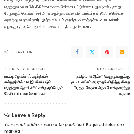
வயது ஆண் குழந்தை ஆகியோர் சிகிச்சைக்காக பொள்ளாச்சி அரசு
மருத்துவமனையில் சிகிச்சைக்காக சேர்க்கப்பட்டுள்ளனர். இவர்கள் மூன்று
பேருக்கும் பொள்ளாச்சி அரசு மருத்துவமனையில் டாக்டர்கள் தீவிர சிகிச்சை
அளித்து வருகின்றனர் . இந்த சம்பவம் குறித்து கிணத்துக்கடவு போலீசார்
வழக்கு பதிவு செய்து விசாரணை நடத்தி வருகின்றனர்.
SHARE ON
PREVIOUS ARTICLE
NEXT ARTICLE
ஊட்டி ஜேஎஸ்எஸ் மருந்தியல்
தமிழ்நாடு ஆம்னி பேருந்துகளுக்கு
கல்லூரியில் “AI இயக்கப்படும்
ரூ.70 லட்சம் அபராதம் விதித்து சிறை
மருத்துவ ஆராய்ச்சி” என்ற முப்பெரும்
பிடித்த கேரளா அரசு போக்குவரத்து
தேசிய பட்டறை தொடக்கம்
கழகம்
Leave a Reply
Your email address will not be published.
Required fields are
marked
*