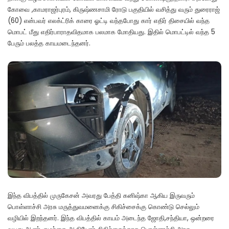
கோவை ,காமராஜர்புரம், கிருஷ்ணசாமி ரோடு பகுதியில் வசித்து வரும் துரைராஜ்
(60) என்பவர் எலக்ட்ரிக் காரை ஓட்டி வந்தபோது கார் எதிர் திசையில் வந்த
மொபட் மீது எதிர்பாராதவிதமாக பலமாக மோதியது. இதில் மொபட்டில் வந்த 5
பேரும் பலத்த காயமடைந்தனர்.
இந்த விபத்தில் முருகேசன் அவரது பேத்தி கனிஷ்கா ஆகிய இருவரும்
பொள்ளாச்சி அரசு மருத்துவமனைக்கு சிகிச்சைக்கு கொண்டு செல்லும்
வழியில் இறந்தனர். இந்த விபத்தில் காயம் அடைந்த ஜோதி,சந்தியா, ஒன்றரை