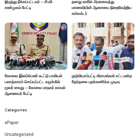
இருந்து நீக்கப்பட்டவர் – சி.வி.
தனது காரில் அமரவைத்து
சண்முகம் பேட்டி
மாணவியின் ஆசையை நிறைவேற்றிய
கலெக்டர்
கோவை இளம்பெண் கூட்டு பாலியல்
குடுமியாம்பட்டி கிராமங்கள் சட்டமன்ற
பலாத்காரம் செய்யப்பட்ட வழக்கில்
தேர்தலை புறக்கணிக்க முடிவு
மூவர் கைது – கோவை மாநகர் காவல்
ஆணையர் பேட்டி
Categories
ePaper
Uncategorized