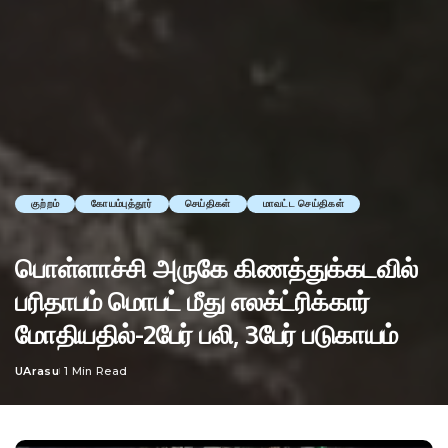
குற்றம்
கோயம்புத்தூர்
செய்திகள்
மாவட்ட செய்திகள்
பொள்ளாச்சி அருகே கிணத்துக்கடவில்
பரிதாபம் மொபட் மீது எலக்ட்ரிக்கார்
மோதியதில்-2பேர் பலி, 3பேர் படுகாயம்
UArasu
1 Min Read
Posted
by