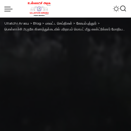
Ullatchi Arasu
>
Blog
>
மாவட்ட செய்திகள்
>
கோயம்புத்தூர்
>
பொள்ளாச்சி அருகே கிணத்துக்கடவில் பரிதாபம் மொபட் மீது எலக்ட்ரிக்கார் மோதியதில்-2பேர் பலி, 3பேர் படுகாயம்