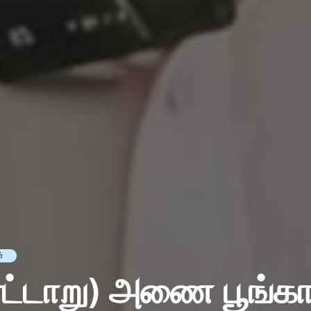
்
ட்டாறு) அணை பூங்க