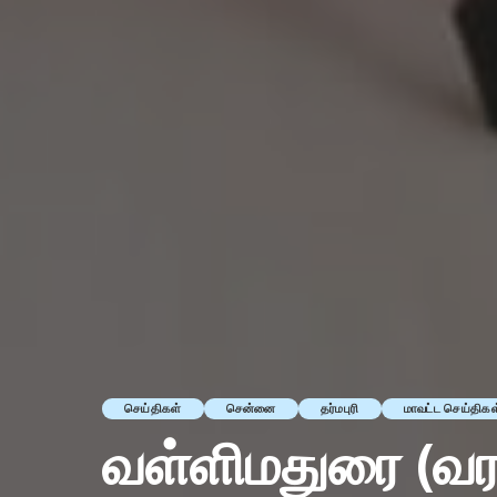
செய்திகள்
சென்னை
தர்மபுரி
மாவட்ட செய்திகள
வள்ளிமதுரை (வர