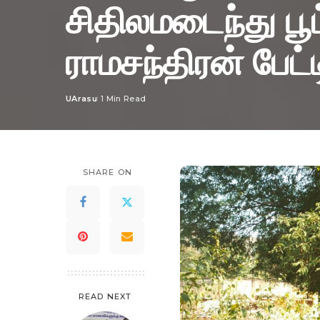
சிதிலமடைந்து பூட
ராமசந்திரன் பேட்ட
UArasu
1 Min Read
Posted
by
SHARE ON
READ NEXT