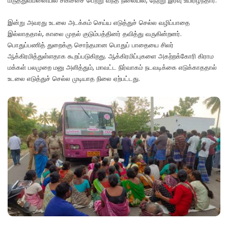
மருத்துவமனையில் சிகிச்சை பெற்று வந்த நிலையில், நேற்று இரவு உயிரிழந்தார்.
இன்று அவரது உடலை அடக்கம் செய்ய எடுத்துச் செல்ல வழிப்பாதை
இல்லாததால், காலை முதல் குடும்பத்தினர் தவித்து வருகின்றனர்.
பொதுப்பணித் துறைக்கு சொந்தமான பொதுப் பாதையை சிலர்
ஆக்கிரமித்துள்ளதாக கூறப்படுகிறது. ஆக்கிரமிப்புகளை அகற்றக்கோரி கிராம
மக்கள் பலமுறை மனு அளித்தும், மாவட்ட நிர்வாகம் நடவடிக்கை எடுக்காததால்
உடலை எடுத்துச் செல்ல முடியாத நிலை ஏற்பட்டது.