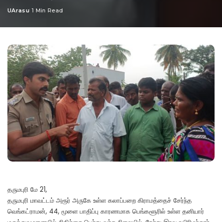
UArasu
1 Min Read
Posted
by
தருமபுரி மே 21,
தருமபுரி மாவட்டம் அரூர் அருகே உள்ள கலாப்பறை கிராமத்தைச் சேர்ந்த
வெங்கட்ராமன், 44, மூளை பாதிப்பு காரணமாக பெங்களூரில் உள்ள தனியார்