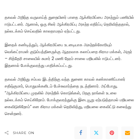
தகவல் அறிந்த வருவாய்த் துறையினர் பாதை ஆக்கிரமிப்பை அகற்றும் பணியில்
ஈடுபட்டனர். ஆனால், ஒரு சிலர் ஆக்கிரமிப்பு அகற்ற எதிர்ப்பு தெரிவித்ததால்,
நல்லடக்கம் செய்வதில் காலதாமதம் ஏற்பட்டது.
இதைக் கண்டித்தும், ஆக்கிரமிப்பை உடனடியாக அகற்றக்கோரியும்
வெங்கட்ராமன் குடும்பத்தினருக்கு ஆதரவாக கலாப்பறை கிராம மக்கள், அரூர்
– சித்தேரி சாலையில் சுமார் 2 மணி நேரம் சாலை மறியலில் ஈடுபட்டனர்.
இதனால் போக்குவரத்து பாதிக்கப்பட்டது.
தகவல் அறிந்து சம்பவ இடத்திற்கு வந்த துணை காவல் கண்காணிப்பாளர்
சதீஷ்குமார், பொதுமக்களிடம் பேச்சுவார்த்தை நடத்தினார். அப்போது,
“ஆக்கிரமிப்பை முதலில் அகற்றிக் கொடுங்கள், பிறகு நாங்கள் உடலை
நல்லடக்கம் செய்கிறோம். போக்குவரத்துக்கு இடையூறு ஏற்படுத்தாமல் மறியலை
கைவிடுகிறோம்” என கிராம மக்கள் தெரிவித்து, மறியலை கைவிட்டு கலைந்து
சென்றனர்.
SHARE ON