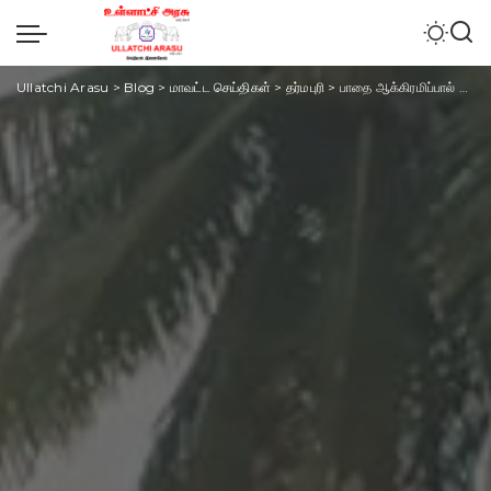
Ullatchi Arasu
>
Blog
>
மாவட்ட செய்திகள்
>
தர்மபுரி
>
பாதை ஆக்கிரமிப்பால் உடலை அடக்கம் செய்ய முடியாமல் தவிப்பு: கிராம மக்கள் சாலை மறியல்