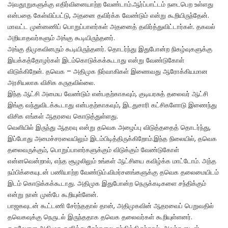
அவதூறுகளுக்கு எதிர்வினையாற்ற வேண்டாம்.ஆர்ப்பாட்டம் நடைபெற உள்ளது
என்பதை கேள்விப்பட்டு, அதனை தவிர்க்க வேண்டும் என்று கூறியிருந்தேன்.
மாவட்ட முன்னணிப் பொறுப்பாளர்கள் அதனைத் தவிர்த்துவிட்டார்கள். தகவல்
அறியாதவர்களும் அங்கு கூடியிருந்தனர்.
அங்கு திமுகவினரும் கூடியிருந்தனர். தொடர்ந்து இதுபோன்ற நிகழ்வுகளுக்கு
இயக்கத்தோழர்கள் இடம்கொடுக்கக்கூடாது என்று வேண்டுகோள்
விடுக்கிறேன். தவெக – அதிமுக நிர்வாகிகள் இணைவது ஆரோக்கியமான
அரசியலாக விசிக கருதவில்லை.
இந்த ஆட்சி அமைய வேண்டும் என்பதற்காகவும், குடியரசுத் தலைவர் ஆட்சி
இங்கு வந்துவிடக்கூடாது என்பதற்காகவும், இடதுசாரி கட்சிகளோடு இணைந்து
விசிக எங்கள் ஆதரவை கொடுத்துள்ளது.
வெளியில் இருந்து ஆதரவு என்று தவெக அழைப்பு விடுத்ததைத் தொடர்ந்து,
இப்போது அமைச்சரவையிலும் இடம்பிடித்திருக்கிறோம்.இந்த நிலையில், தவெக
தலைவருக்கும், பொறுப்பாளர்களுக்கும் விடுக்கும் வேண்டுகோள்
என்னவென்றால், எந்த சூழலிலும் உங்கள் ஆட்சியை கவிழ்க்க மாட்டோம். அந்த
நம்பிக்கையுடன் பணியாற்ற வேண்டும்.விமர்சனங்களுக்கு தவெக தலைமையிடம்
இடம் கொடுக்கக்கூடாது. அதிமுக இதுபோன்ற நெருக்கடிகளை சந்திக்கும்
என்று நான் முன்பே கூறியுள்ளேன்.
பாஜகவுடன் கூட்டணி சேர்ந்ததால் தான், அதிமுகவின் ஆதரவைப் பெறுவதில்
தவெகவுக்கு நெருடல் இருந்ததாக தவெக தலைவர்கள் கூறியுள்ளனர்.