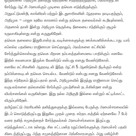
ஒருவேளை அதிமுக தனித்து தேர்தலை சந்தித்திருந்தால், அவர்களுடன்
சேர்ந்து ஆட்சி அமைக்கும் முடிவை தவெக எடுத்திருக்கும்.
அதுமட்டுமன்றி, காங்கிரஸ் மற்றும் இடதுசாரிகளின் ஆதரவை நாடியதற்கும்,
அதிமுக – பாஜக உறவே காரணம் என்று தவெக தலைவர்கள் கூறியுள்ளனர்.
அதனால் தான் இன்று அதிமுக நெருக்கடி நிலையை சந்திக்கும் சூழல்
உருவாகியுள்ளது என்று கருதுகிறேன்.
தவெக தலைமை இதுபோன்ற நடவடிக்கைகளுக்கு ஊக்கமளிக்கக்கூடாது. யார்
எம்எல்ஏ பதவியை ராஜினாமா செய்தாலும், அவர்களை கட்சியில்
சேர்த்துக்கொள்வது தவெக மீதான நம்பகத்தன்மையை பாதிக்கும். எனவே
இதில் கவனமாக இருக்க வேண்டும் என்பது எனது வேண்டுகோள்.
எனவே கட்சிகளின் ஆதரவுடன் இந்த ஆட்சி 5 ஆண்டுகள் நீடிக்கும் என்ற
நம்பிக்கையுடன் தவெக செயல்பட வேண்டும் என்பது எனது வேண்டுகோள்.
இந்த சந்தேகம் இருப்பதால் தான், அதிமுகவில் இருந்து ராஜினாமா செய்து
வருபவர்களை தவெகவில் சேர்க்கும் முயற்சிகள் நடக்கின்றன என்று
விமர்சனங்கள் வருகின்றன. இது நல்ல அறிகுறி இல்லை என்றும் சுட்டிக்காட்ட
விரும்புகிறேன்.
தமிழ்நாட்டு அரசியலில் தலித்துகளுக்கு இவ்வளவு பேருக்கு அமைச்சரவையில்
இடம் கொடுத்திருப்பது இதுவே முதல் முறை. கர்நாடகத்தில் ஏற்கனவே 7 பேர்
வரை தலித் சமூகத்தைச் சேர்ந்தவர்கள் அமைச்சர்களாக இருப்பது
எடுத்துக்காட்டாக உள்ளது. சில சட்டமன்ற உறுப்பினர்களுக்கு அமைச்சர் பதவி
கிடைத்திருப்பது, அந்த சமூகத்திற்கான அங்கீகாரமாகும். அது மகிழ்ச்சி