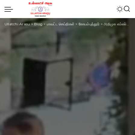
Ullatchi Arasu
>
Blog
>
மாவட்ட செய்திகள்
>
கோயம்புத்தூர்
>
அதிமுக எம்எல்ஏக்கள் பதவியை ராஜினாமா செய்துவிட்டு தவெகவில் இணைவது நல்ல அறிகுறியில்லை விசிக தலைவர் திருமாவளவன் பேட்டி