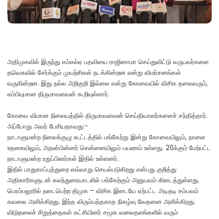
அதிமுகவில் இருந்து எம்எல்ஏ பதவியை ராஜினாமா செய்துவிட்டு வருபவர்களை
தவெகவில் சேர்க்கும் முயற்சிகள் நடக்கின்றன என்று விமர்சனங்கள்
வருகின்றன. இது நல்ல அறிகுறி இல்லை என்று கோவையில் விசிக தலைவரும்,
எம்பியுமான திருமாவளவன் கூறியுள்ளார்.
கோவை விமான நிலையத்தில் திருமாவளவன் செய்தியாளர்களைச் சந்தித்தார்.
அப்போது அவர் பேசியதாவது:-
நாடாளுமன்ற நிலைக்குழு கூட்டத்தில் பங்கேற்று இன்று கோவையிலும், நாளை
உதகையிலும், அதன்பின்னர் சென்னையிலும் பயணம் உள்ளது. 20க்கும் மேற்பட்ட
நாடாளுமன்ற உறுப்பினர்கள் இதில் உள்ளனர்.
இதில் பாதுகாப்புத்துறை எவ்வாறு செயல்படுகிறது என்பது குறித்து
அதிகாரிகளுடன் கலந்துரையாடலில் பங்கேற்கும் அனுபவம் கிடைத்துள்ளது.
பெரம்பலூரில் நடைபெற்ற திமுக – விசிக இடையே ஏற்பட்ட அடிதடி சம்பவம்
கவலை அளிக்கிறது. இந்த விரும்பத்தகாத நிகழ்வு வேதனை அளிக்கிறது.
விடுதலைச் சிறுத்தைகள் கட்சியினர் சமூக வலைதளங்களில் வரும்