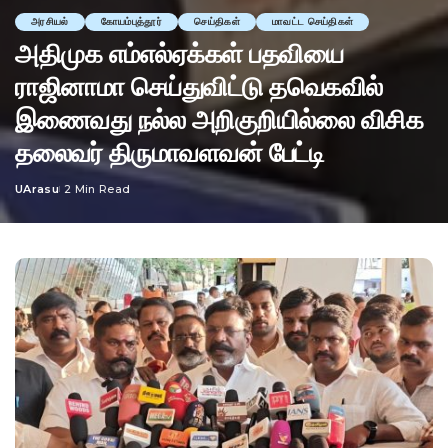
அரசியல்
கோயம்புத்தூர்
செய்திகள்
மாவட்ட செய்திகள்
அதிமுக எம்எல்ஏக்கள் பதவியை
ராஜினாமா செய்துவிட்டு தவெகவில்
இணைவது நல்ல அறிகுறியில்லை விசிக
தலைவர் திருமாவளவன் பேட்டி
UArasu
2 Min Read
Posted
by