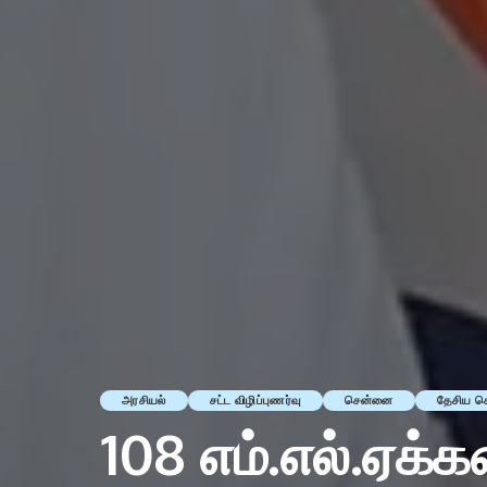
அரசியல்
சட்ட விழிப்புணர்வு
சென்னை
தேசிய ச
108 எம்.எல்.ஏக்