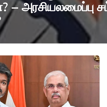
? – அரசியலமைப்பு சட
?