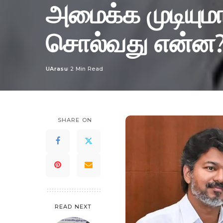
அமைக்க முடியுமா
சொல்வது என்ன
UArasu
2 Min Read
Posted
by
SHARE ON
READ NEXT