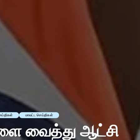
ெய்திகள்
மாவட்ட செய்திகள்
களை வைத்து ஆட்சி