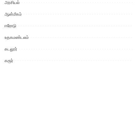
அரசியல்
ஆன்மீகம்
ஈரோடு
உதகமண்டலம்
கடலூர்
கரூர்
கல்வி
கள்ளக்குறிச்சி
கன்னியாகுமரி
காஞ்சிபுரம்
கிருஷ்ணகிரி
குற்றம்