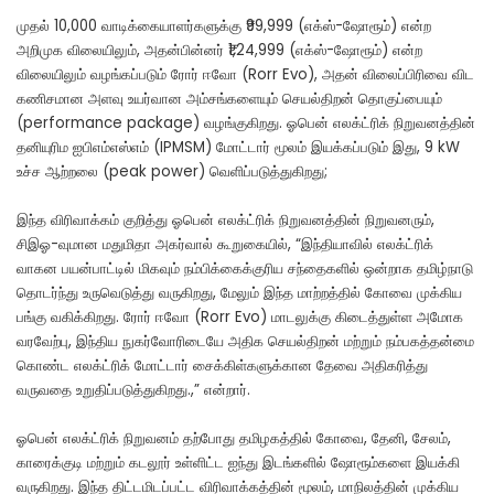
முதல் 10,000 வாடிக்கையாளர்களுக்கு ₹99,999 (எக்ஸ்-ஷோரூம்) என்ற
அறிமுக விலையிலும், அதன்பின்னர் ₹1,24,999 (எக்ஸ்-ஷோரூம்) என்ற
விலையிலும் வழங்கப்படும் ரோர் ஈவோ (Rorr Evo), அதன் விலைப்பிரிவை விட
கணிசமான அளவு உயர்வான அம்சங்களையும் செயல்திறன் தொகுப்பையும்
(performance package) வழங்குகிறது. ஓபென் எலக்ட்ரிக் நிறுவனத்தின்
தனியுரிம ஐபிஎம்எஸ்எம் (IPMSM) மோட்டார் மூலம் இயக்கப்படும் இது, 9 kW
உச்ச ஆற்றலை (peak power) வெளிப்படுத்துகிறது;
இந்த விரிவாக்கம் குறித்து ஓபென் எலக்ட்ரிக் நிறுவனத்தின் நிறுவனரும்,
சிஇஓ-வுமான மதுமிதா அகர்வால் கூறுகையில், “இந்தியாவில் எலக்ட்ரிக்
வாகன பயன்பாட்டில் மிகவும் நம்பிக்கைக்குரிய சந்தைகளில் ஒன்றாக தமிழ்நாடு
தொடர்ந்து உருவெடுத்து வருகிறது, மேலும் இந்த மாற்றத்தில் கோவை முக்கிய
பங்கு வகிக்கிறது. ரோர் ஈவோ (Rorr Evo) மாடலுக்கு கிடைத்துள்ள அமோக
வரவேற்பு, இந்திய நுகர்வோரிடையே அதிக செயல்திறன் மற்றும் நம்பகத்தன்மை
கொண்ட எலக்ட்ரிக் மோட்டார் சைக்கிள்களுக்கான தேவை அதிகரித்து
வருவதை உறுதிப்படுத்துகிறது.,” என்றார்.
ஓபென் எலக்ட்ரிக் நிறுவனம் தற்போது தமிழகத்தில் கோவை, தேனி, சேலம்,
காரைக்குடி மற்றும் கடலூர் உள்ளிட்ட ஐந்து இடங்களில் ஷோரூம்களை இயக்கி
வருகிறது. இந்த திட்டமிடப்பட்ட விரிவாக்கத்தின் மூலம், மாநிலத்தின் முக்கிய