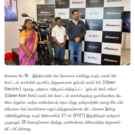
கோவை மே 19 : இந்தியாவில் மிக வேகமாக வளர்ந்து வரும், எலக்ட்ரிக்
மோட்டார் சைக்கிள் தயாரிப்பு நிறுவனமான ஓபென் எலக்ட்ரிக் (Oben
Electric) ஆனது, புதிதாக அறிமுகப்படுத்தப்பட்ட ‘ஓபென் ரோர் ஈவோ’
(Oben Rorr Evo) எலக்ட்ரிக் மோட்டார் சைக்கிளுக்கு நுகர்வோரிடையே
கிடைத்துள்ள பலத்த வரவேற்பைத் தொடர்ந்து, தமிழகத்தில் தனது ரீடெயில்
விற்பனை நெட்வொர்க்கை வலுப்படுத்துவதற்கான திட்டங்களை இன்று
அறிவித்துள்ளது. வரும் நிதியாண்டு 27-ன் (FY27) இறுதிக்குள் தமிழகம்
முழுவதும் 25 ஷோரூம்களை திறந்து, வணிகத்தை விரிவுபடுத்த நிறுவனம்
திட்டமிட்டுள்ளது.