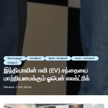
கோயம்புத்தூர்
செய்திகள்
தேசிய செய்திகள்
மாவட்ட செய்திகள்
வர்த்தகம்
இந்தியாவின் ஈவி (EV) சந்தையை
மாற்றியமைக்கும் ஓபென் எலக்ட்ரிக்
UArasu
2 Min Read
Posted
by