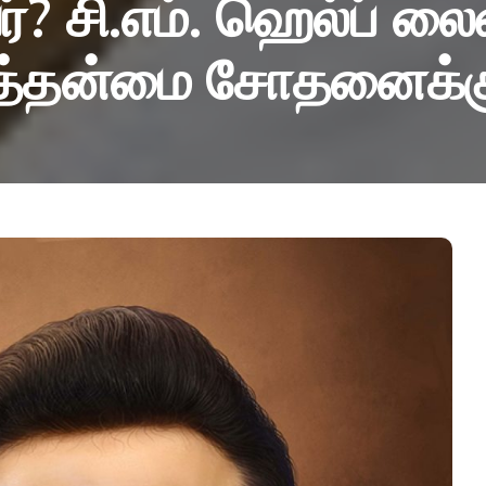
ர்? சி.எம். ஹெல்ப் லை
கத்தன்மை சோதனைக்கு