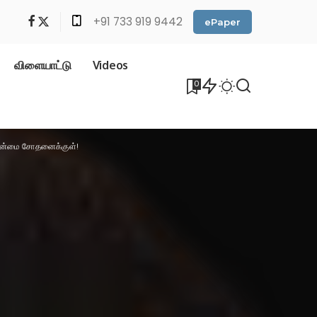
+91 733 919 9442
ePaper
விளையாட்டு
Videos
0
த்தன்மை சோதனைக்குள்!