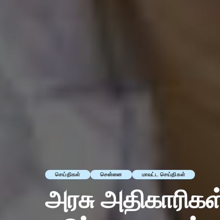
செய்திகள்
சென்னை
மாவட்ட செய்திகள்
அரசு அதிகாரிகள