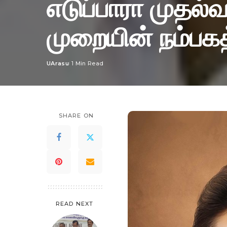
எடுப்பாரா முதல்வ
முறையின் நம்ப
UArasu
1 Min Read
Posted
by
SHARE ON
READ NEXT